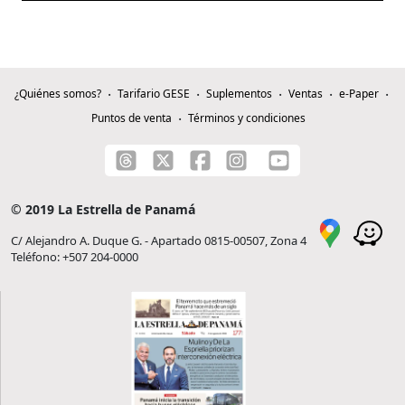
¿Quiénes somos?
Tarifario GESE
Suplementos
Ventas
e-Paper
Puntos de venta
Términos y condiciones
© 2019 La Estrella de Panamá
C/ Alejandro A. Duque G. - Apartado 0815-00507, Zona 4
Teléfono: +507 204-0000