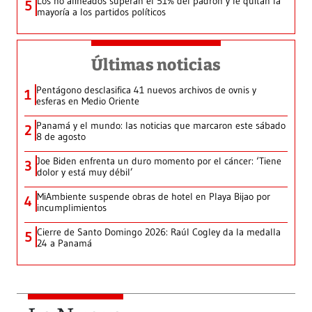
Los no alineados superan el 51% del padrón y le quitan la
5
mayoría a los partidos políticos
Últimas noticias
Pentágono desclasifica 41 nuevos archivos de ovnis y
1
esferas en Medio Oriente
Panamá y el mundo: las noticias que marcaron este sábado
2
8 de agosto
Joe Biden enfrenta un duro momento por el cáncer: ‘Tiene
3
dolor y está muy débil’
MiAmbiente suspende obras de hotel en Playa Bijao por
4
incumplimientos
Cierre de Santo Domingo 2026: Raúl Cogley da la medalla
5
24 a Panamá