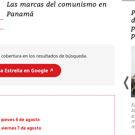
Las marcas del comunismo en
Video: Lula lanza su
P
Panamá
candidatura con
d
promesas de inversión
p
en defensa, educación y
p
tierras raras
 cobertura en los resultados de búsqueda.
a Estrella en Google ↗️
E
l
Entre recuerdos y escuetas
a
referencias hacia sus adversarios, el
 jueves 6 de agosto
m
presidente de Brasil, Luiz Inácio Lula
m
da Silva, oficializó este domingo su
 viernes 7 de agosto
candidatura
...