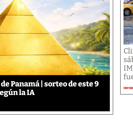
Cl
sá
IM
fu
 de Panamá | sorteo de este 9
INFOR
según la IA