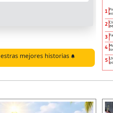
Pi
1
es
Cl
2
IM
Fa
3
Mu
4
lo
estras mejores historias
LN
5
po