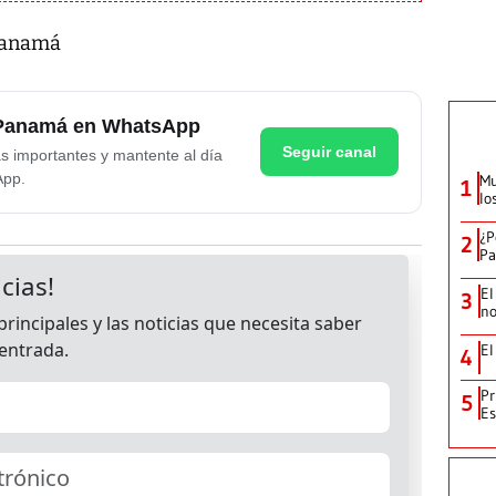
Panamá
e Panamá en WhatsApp
Seguir canal
as importantes y mantente al día
App.
Mu
1
lo
¿P
2
Pa
El
3
no
El
4
Pr
5
Es