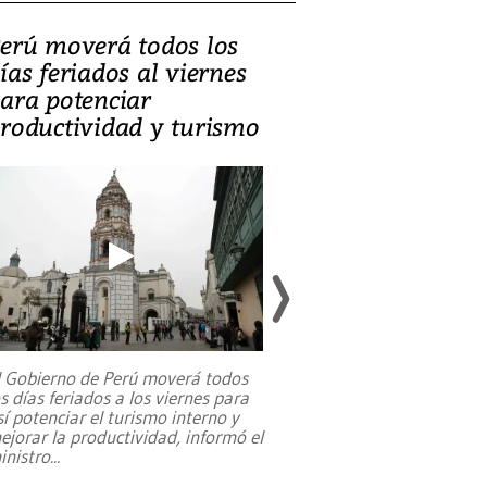
erú moverá todos los
Video, Catalin
ías feriados al viernes
‘Si la gente el
ara potenciar
criminales, la
roductividad y turismo
sociedades de
suicidarse’
l Gobierno de Perú moverá todos
os días feriados a los viernes para
La exmagistrada co
sí potenciar el turismo interno y
sobre el rol de contr
ejorar la productividad, informó el
periodismo, el derech
inistro
...
reformas constitucio
desafíos de nuevas t