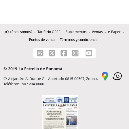
¿Quiénes somos?
Tarifario GESE
Suplementos
Ventas
e-Paper
Puntos de venta
Términos y condiciones
© 2019 La Estrella de Panamá
C/ Alejandro A. Duque G. - Apartado 0815-00507, Zona 4
Teléfono: +507 204-0000