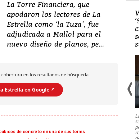
La Torre Financiera, que
Video, Japón: Terremoto
V
apodaron los lectores de La
deja heridos y graves
‘
Estrella como ‘la Tuza’, fue
daños en Kumamoto
c
adjudicada a Mallol para el
s
nuevo diseño de planos, pe...
s
 cobertura en los resultados de búsqueda.
a Estrella en Google ↗️
Un fuerte terremoto de magnitud
7,1 se registró este martes 28 de
julio en la prefectura de Kumamoto,
L
al sur de Japón, provocando una
s
emergencia de gran
...
p
cúbicos de concreto en una de sus torres
r
d