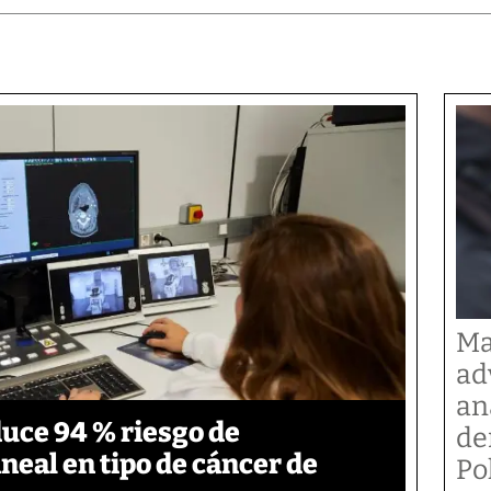
Ma
ad
an
duce 94 % riesgo de
de
neal en tipo de cáncer de
Po