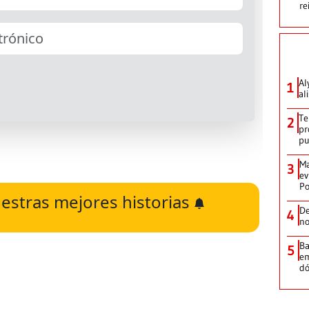
re
Al
1
al
Te
2
pr
p
Ma
3
ev
Po
estras mejores historias
De
4
no
Ba
5
em
dó