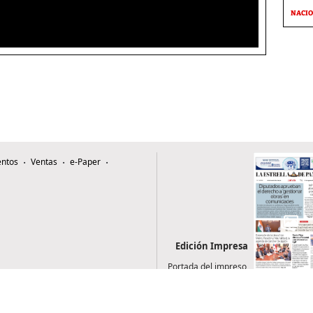
NACI
ntos
Ventas
e-Paper
Edición Impresa
Portada del impreso
del 6 de agosto de
2026
0507, Zona 4