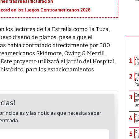
nes tras reestructuración
écord en los Juegos Centroamericanos 2026
 los lectores de La Estrella como ‘la Tuza’,
nuevo diseño de planos, pese a que el
zas había contratado directamente por 300
orteamericanos Skidmore, Owing & Merrill
Ví
1
Este proyecto utilizará el jardín del Hospital
ad
histórico, para los estacionamientos
Ma
2
ev
Po
Ca
3
pr
un
Ga
4
lo
Do
5
co