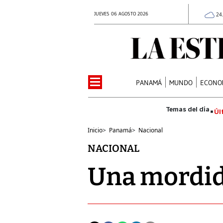
JUEVES 06 AGOSTO 2026
24
PANAMÁ
MUNDO
ECONO
Úl
Inicio
>
Panamá
>
Nacional
NACIONAL
Una mordida