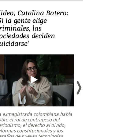
ideo, Catalina Botero:
Video: Lula la
Si la gente elige
candidatura 
riminales, las
promesas de i
ociedades deciden
en defensa, ed
uicidarse’
tierras raras
a exmagistrada colombiana habla
Entre recuerdos y es
obre el rol de contrapeso del
referencias hacia sus
eriodismo, el derecho al olvido,
presidente de Brasil,
eformas constitucionales y los
da Silva, oficializó 
esafíos de nuevas tecnologías
...
candidatura
...