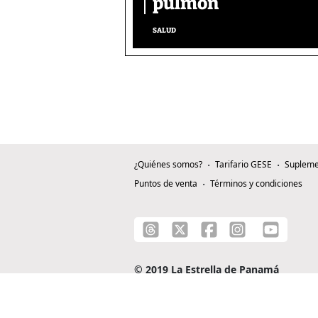
pulmón
SALUD
¿Quiénes somos?
Tarifario GESE
Supleme
Puntos de venta
Términos y condiciones
© 2019 La Estrella de Panamá
C/ Alejandro A. Duque G. - Apartado 0815-0
Teléfono: +507 204-0000