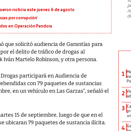
emergencia de gran
...
p
ueron noticia este jueves 6 de agosto
r
d
sas por corrupción’
ados en Operación Pandora
mó que solicitó audiencia de Garantías para
or el delito de tráfico de drogas al
k Iván Martelo Robinson, y otra persona.
Ma
1
de Drogas participará en Audiencia de
ev
Po
rehendidas con 79 paquetes de sustancias
mbre, en un vehículo en Las Garzas", señaló el
Ví
2
ad
Ca
3
pr
artes 15 de septiembre, luego de que en el
un
e ubicaran 79 paquetes de sustancia ilícita.
Ga
4
lo