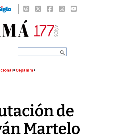
cional
Cepanim
utación de
ván Martelo