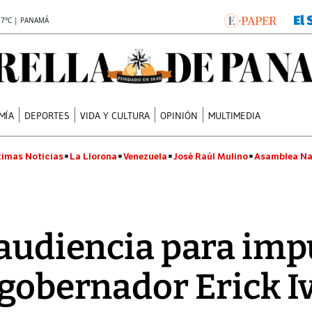
.7°C | PANAMÁ
MÍA
DEPORTES
VIDA Y CULTURA
OPINIÓN
MULTIMEDIA
timas Noticias
La Llorona
Venezuela
José Raúl Mulino
Asamblea Na
 audiencia para imp
xgobernador Erick I