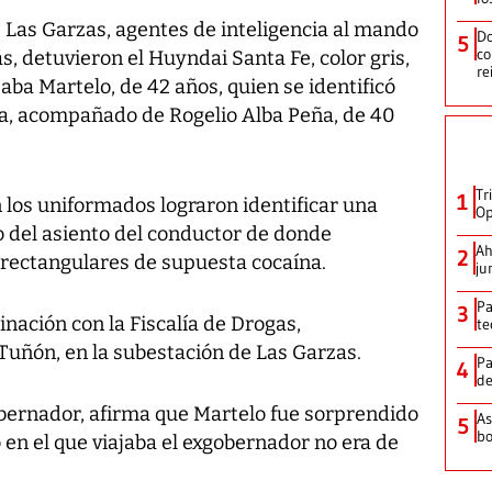
de Las Garzas, agentes de inteligencia al mando
Do
5
co
s, detuvieron el Huyndai Santa Fe, color gris,
re
aba Martelo, de 42 años, quien se identificó
a, acompañado de Rogelio Alba Peña, de 40
Tr
1
 los uniformados lograron identificar una
Op
o del asiento del conductor de donde
Ah
2
rectangulares de supuesta cocaína.
ju
Pa
3
inación con la Fiscalía de Drogas,
te
 Tuñón, en la subestación de Las Garzas.
Pa
4
de
obernador, afirma que Martelo fue sorprendido
As
5
bo
o en el que viajaba el exgobernador no era de