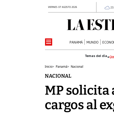
VIERNES 07 AGOSTO 2026
23
PANAMÁ
MUNDO
ECONO
Úl
Inicio
>
Panamá
>
Nacional
NACIONAL
MP solicita
cargos al e