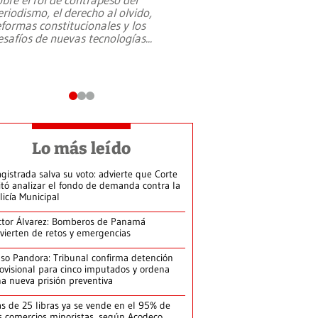
eriodismo, el derecho al olvido,
presidente de Brasil,
eformas constitucionales y los
da Silva, oficializó 
esafíos de nuevas tecnologías
...
candidatura
...
Lo más leído
gistrada salva su voto: advierte que Corte
itó analizar el fondo de demanda contra la
licía Municipal
ctor Álvarez: Bomberos de Panamá
vierten de retos y emergencias
so Pandora: Tribunal confirma detención
ovisional para cinco imputados y ordena
a nueva prisión preventiva
s de 25 libras ya se vende en el 95% de
s comercios minoristas, según Acodeco