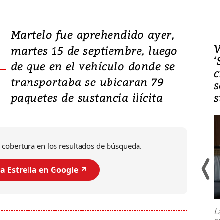
Martelo fue aprehendido ayer,
Video, Japón: Terremoto
V
martes 15 de septiembre, luego
deja heridos y graves
‘
de que en el vehículo donde se
daños en Kumamoto
c
transportaba se ubicaran 79
s
paquetes de sustancia ilícita
s
 cobertura en los resultados de búsqueda.
a Estrella en Google ↗️
Un fuerte terremoto de magnitud
7,1 se registró este martes 28 de
julio en la prefectura de Kumamoto,
L
al sur de Japón, provocando una
s