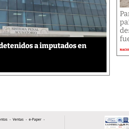
Pa
pa
de
fu
detenidos a imputados en
NACI
ntos
Ventas
e-Paper