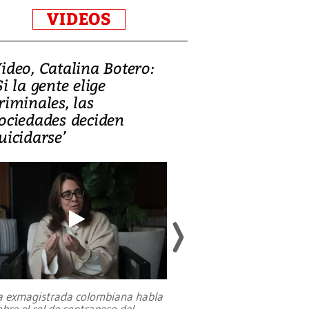
VIDEOS
ideo, Catalina Botero:
Video: Lula la
Si la gente elige
candidatura 
riminales, las
promesas de i
ociedades deciden
en defensa, ed
uicidarse’
tierras raras
a exmagistrada colombiana habla
Entre recuerdos y es
obre el rol de contrapeso del
referencias hacia sus