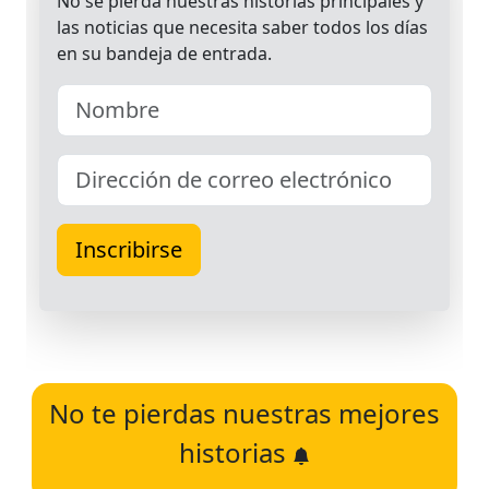
No te pierdas nuestras mejores
historias