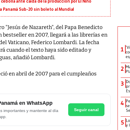
cebolla ante caída de la producción por El Niño
 a Panamá Sub-20 sin boleto al Mundial
ro "Jesús de Nazareth", del Papa Benedicto
bestseller en 2007, llegará a las librerías en
 del Vaticano, Federico Lombardi. La fecha
‘V
1
rá cuando el texto haya sido editado y
co
es
nguas, añadió Lombardi.
Mi
2
Pl
eció en abril de 2007 para el cumpleaños
Do
3
pr
Es
Pe
4
e Panamá en WhatsApp
se
Seguir canal
Se
as importantes y mantente al día
App.
Lo
5
y 