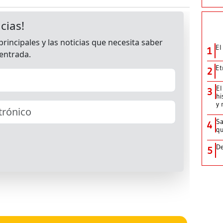
El
1
Et
2
El
3
hi
y 
Sa
4
qu
De
5