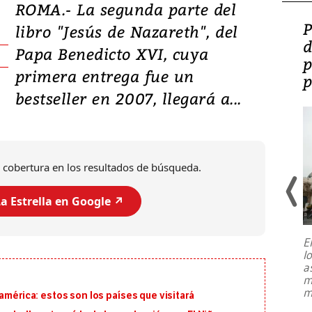
ROMA.- La segunda parte del
Video: Lula lanza su
P
libro "Jesús de Nazareth", del
candidatura con
d
Papa Benedicto XVI, cuya
promesas de inversión
p
primera entrega fue un
en defensa, educación y
p
bestseller en 2007, llegará a...
tierras raras
 cobertura en los resultados de búsqueda.
a Estrella en Google ↗️
E
l
Entre recuerdos y escuetas
a
referencias hacia sus adversarios, el
m
presidente de Brasil, Luiz Inácio Lula
m
américa: estos son los países que visitará
da Silva, oficializó este domingo su
candidatura
...