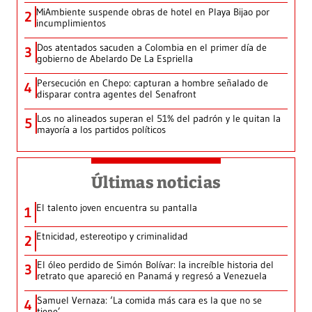
MiAmbiente suspende obras de hotel en Playa Bijao por
2
incumplimientos
Dos atentados sacuden a Colombia en el primer día de
3
gobierno de Abelardo De La Espriella
Persecución en Chepo: capturan a hombre señalado de
4
disparar contra agentes del Senafront
Los no alineados superan el 51% del padrón y le quitan la
5
mayoría a los partidos políticos
Últimas noticias
El talento joven encuentra su pantalla​
1
Etnicidad, estereotipo y criminalidad
2
El óleo perdido de Simón Bolívar: la increíble historia del
3
retrato que apareció en Panamá y regresó a Venezuela
Samuel Vernaza: ‘La comida más cara es la que no se
4
tiene’