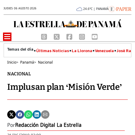
JUEVES 06 AGOSTO 2026
24.6°C | PANAMÁ
Últimas Noticias
La Llorona
Venezuela
José Raúl
Inicio
>
Panamá
>
Nacional
NACIONAL
Implusan plan ‘Misión Verde’
Por
Redacción Digital La Estrella