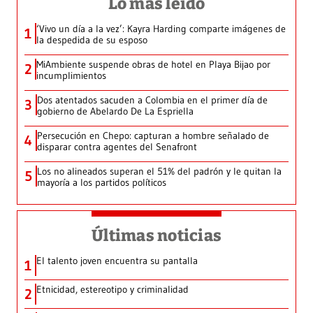
Lo más leído
‘Vivo un día a la vez’: Kayra Harding comparte imágenes de
1
la despedida de su esposo
MiAmbiente suspende obras de hotel en Playa Bijao por
2
incumplimientos
Dos atentados sacuden a Colombia en el primer día de
3
gobierno de Abelardo De La Espriella
Persecución en Chepo: capturan a hombre señalado de
4
disparar contra agentes del Senafront
Los no alineados superan el 51% del padrón y le quitan la
5
mayoría a los partidos políticos
Últimas noticias
El talento joven encuentra su pantalla​
1
Etnicidad, estereotipo y criminalidad
2