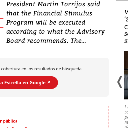
President Martin Torrijos said
Video, Japón: Terremoto
V
that the Financial Stimulus
deja heridos y graves
‘
Program will be executed
daños en Kumamoto
c
according to what the Advisory
s
Board recommends. The...
s
 cobertura en los resultados de búsqueda.
a Estrella en Google ↗️
Un fuerte terremoto de magnitud
7,1 se registró este martes 28 de
julio en la prefectura de Kumamoto,
L
al sur de Japón, provocando una
s
emergencia de gran
...
p
n pública
r
d