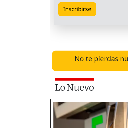
No te pierdas nu
Lo Nuevo