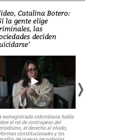
ideo, Catalina Botero:
Video: Lula la
Si la gente elige
candidatura 
riminales, las
promesas de i
ociedades deciden
en defensa, ed
uicidarse’
tierras raras
a exmagistrada colombiana habla
Entre recuerdos y es
obre el rol de contrapeso del
referencias hacia sus
eriodismo, el derecho al olvido,
presidente de Brasil,
eformas constitucionales y los
da Silva, oficializó 
esafíos de nuevas tecnologías
...
candidatura
...