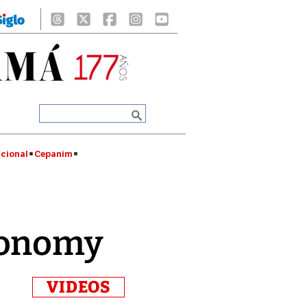
cional
Cepanim
conomy
VIDEOS