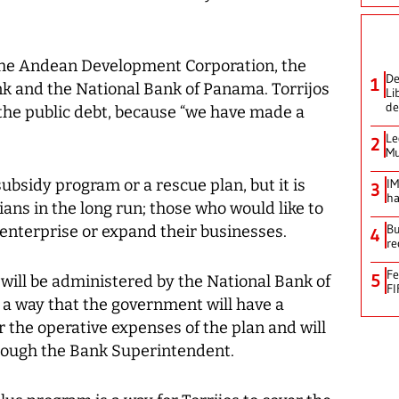
 the Andean Development Corporation, the
De
1
 and the National Bank of Panama. Torrijos
Li
de
t the public debt, because “we have made a
Le
2
Mu
subsidy program or a rescue plan, but it is
IM
3
ha
ians in the long run; those who would like to
Bu
nterprise or expand their businesses.
4
re
Fe
5
will be administered by the National Bank of
FI
 a way that the government will have a
r the operative expenses of the plan and will
rough the Bank Superintendent.