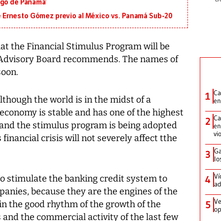
igo de Panamá’
 de Ernesto Gómez previo al México vs. Panamá Sub-20
hat the Financial Stimulus Program will be
 Advisory Board recommends. The names of
soon.
Ca
1
lthough the world is in the midst of a
en
 economy is stable and has one of the highest
Ca
2
a and the stimulus program is being adopted
en
vi
financial crisis will not severely affect tthe
Ga
3
lo
Ví
 stimulate the banking credit system to
4
ad
panies, because they are the engines of the
Ve
n the good rhythm of the growth of the
5
op
s and the commercial activity of the last few