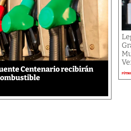
Le
Gr
Mu
Ve
Puente Centenario recibirán
FÚTBO
combustible