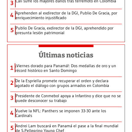
Cali sufre los mayores daños tras terremoto en Colombia
3
Aprehenden al exdirector de la DGI, Publio De Gracia, por
4
enriquecimiento injustificado
Publio De Gracia, exdirector de la DGI, aprehendido por
5
presunta lesión patrimonial
Últimas noticias
¡Viernes dorado para Panamá!: Dos medallas de oro y un
1
récord histórico en Santo Domingo
De la Espriella promete recuperar el orden y declara
2
agotado el diálogo con grupos armados en Colombia
Presidente de Conmebol apoya a Infantino y dice que no se
3
puede desconocer su trabajo
Vuelve la NFL: Panthers se imponen 33-30 ante los
4
Cardinals
Andrei Lam buscará en Panamá el pase a la final mundial
5
de S.Pellegrino Young Chef