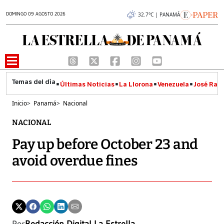
DOMINGO 09 AGOSTO 2026
32.7°C | PANAMÁ
Últimas Noticias
La Llorona
Venezuela
José Raúl
Inicio
>
Panamá
>
Nacional
NACIONAL
Pay up before October 23 and
avoid overdue fines