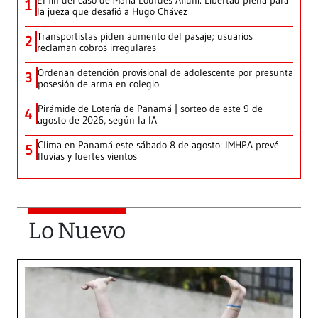
El fin del caso de María Lourdes Afiuni: Libertad plena para
1
la jueza que desafió a Hugo Chávez
Transportistas piden aumento del pasaje; usuarios
2
reclaman cobros irregulares
Ordenan detención provisional de adolescente por presunta
3
posesión de arma en colegio
Pirámide de Lotería de Panamá | sorteo de este 9 de
4
agosto de 2026, según la IA
Clima en Panamá este sábado 8 de agosto: IMHPA prevé
5
lluvias y fuertes vientos
Lo Nuevo