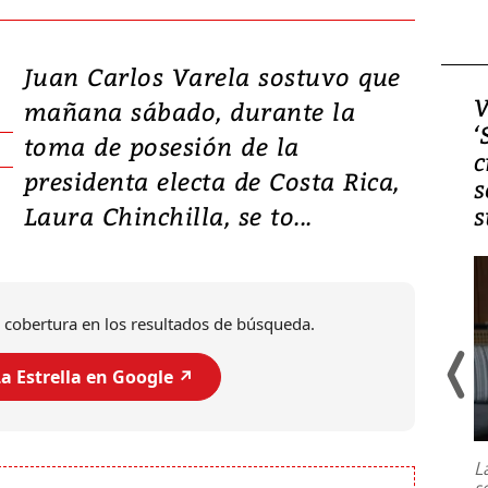
Juan Carlos Varela sostuvo que
Video, Japón: Terremoto
V
mañana sábado, durante la
deja heridos y graves
‘
toma de posesión de la
daños en Kumamoto
c
presidenta electa de Costa Rica,
s
Laura Chinchilla, se to...
s
 cobertura en los resultados de búsqueda.
a Estrella en Google ↗️
Un fuerte terremoto de magnitud
7,1 se registró este martes 28 de
julio en la prefectura de Kumamoto,
L
al sur de Japón, provocando una
s