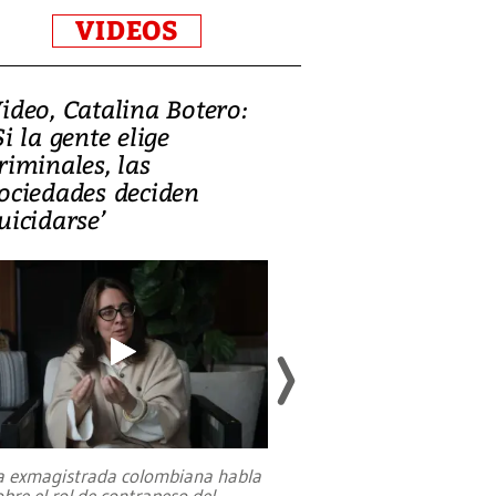
VIDEOS
ideo, Catalina Botero:
Video: Lula la
Si la gente elige
candidatura 
riminales, las
promesas de i
ociedades deciden
en defensa, ed
uicidarse’
tierras raras
a exmagistrada colombiana habla
Entre recuerdos y es
obre el rol de contrapeso del
referencias hacia sus