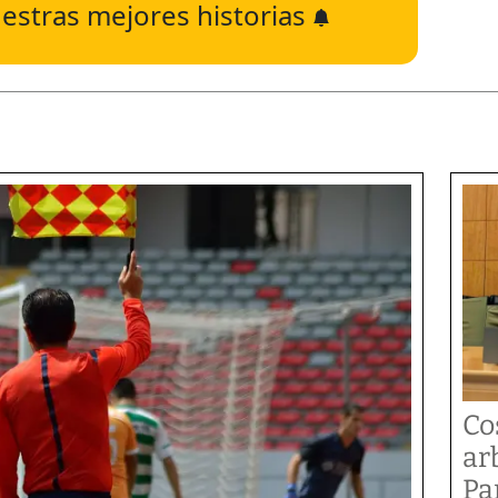
estras mejores historias
Co
ar
Pa