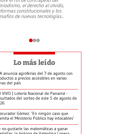
eriodismo, el derecho al olvido,
presidente de Brasil,
eformas constitucionales y los
da Silva, oficializó 
esafíos de nuevas tecnologías
...
candidatura
...
Lo más leído
A anuncia agroferias del 7 de agosto con
oductos a precios accesibles en varias
nas del país
 VIVO | Lotería Nacional de Panamá -
sultados del sorteo de este 5 de agosto de
026
ocurador Gómez: ‘En ningún caso que
amita el Ministerio Público hay intocables’
 no gustarle las matemáticas a ganar
dallas: la historia de Valentina Lopera