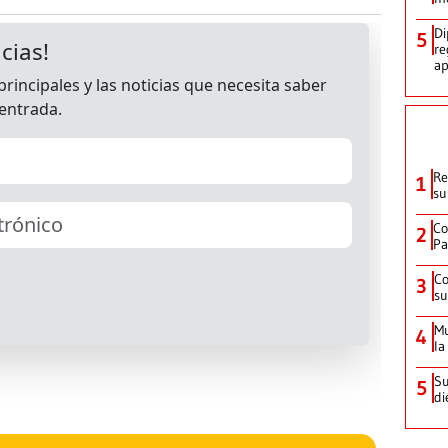
Di
5
re
ap
Re
1
su
Co
2
Pa
Co
3
su
Mu
4
la
Su
5
di