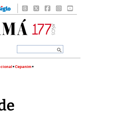
cional
Cepanim
 de