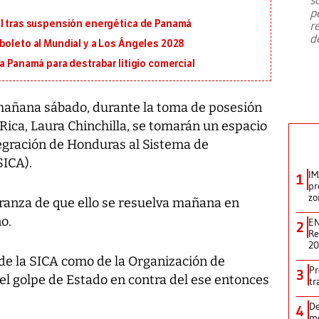
emergencia de gran
...
p
al tras suspensión energética de Panamá
r
d
boleto al Mundial y a Los Ángeles 2028
a Panamá para destrabar litigio comercial
mañana sábado, durante la toma de posesión
 Rica, Laura Chinchilla, se tomarán un espacio
tegración de Honduras al Sistema de
SICA).
IM
1
pr
zo
eranza de que ello se resuelva mañana en
o.
EN
2
Re
2
de la SICA como de la Organización de
Pr
3
el golpe de Estado en contra del ese entonces
tr
De
4
me