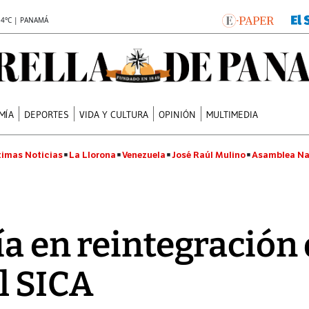
.4°C | PANAMÁ
MÍA
DEPORTES
VIDA Y CULTURA
OPINIÓN
MULTIMEDIA
timas Noticias
La Llorona
Venezuela
José Raúl Mulino
Asamblea Na
ía en reintegración
l SICA