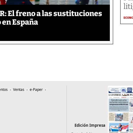
li
: El freno a las sustituciones
ECON
o en España
ntos
Ventas
e-Paper
Edición Impresa