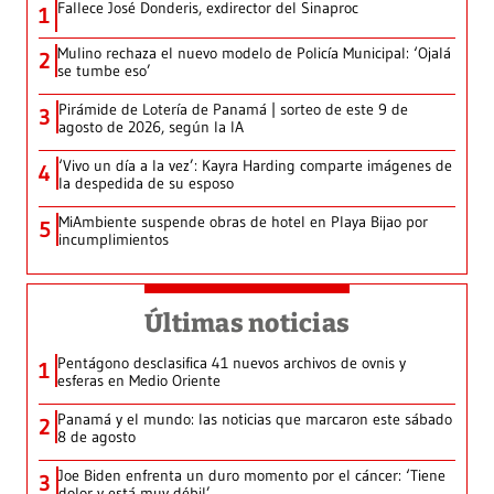
Fallece José Donderis, exdirector del Sinaproc
1
Mulino rechaza el nuevo modelo de Policía Municipal: ‘Ojalá
2
se tumbe eso’
Pirámide de Lotería de Panamá | sorteo de este 9 de
3
agosto de 2026, según la IA
‘Vivo un día a la vez’: Kayra Harding comparte imágenes de
4
la despedida de su esposo
MiAmbiente suspende obras de hotel en Playa Bijao por
5
incumplimientos
Últimas noticias
Pentágono desclasifica 41 nuevos archivos de ovnis y
1
esferas en Medio Oriente
Panamá y el mundo: las noticias que marcaron este sábado
2
8 de agosto
Joe Biden enfrenta un duro momento por el cáncer: ‘Tiene
3
dolor y está muy débil’