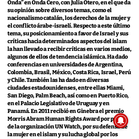
Onda” en Onda Cero, con Julia Otero, en el que da
su opinión sobre diversos temas, como el
nacionalismo catalán, los derechos de la mujer y
el conflicto árabe-israelí. Respecto a este último
tema, su posicionamiento a favor de Israel y sus
críticas hacia determinados aspectos del islam
la han llevado a recibir críticas en varios medios,
algunos de ellos de tendencia islámica. Ha dado
conferencias en universidades de Argentina,
Colombia, Brasil, México, Costa Rica, Israel, Perú
y Chile. También las ha dado en diversas
ciudades estadounidenses, entre ellas Miami,
San Diego, Palm Beach, así como en Puerto Rico,
en el Palacio Legislativo de Uruguay y en
Panamá. En 2011 recibió en Ginebra el premio
Morris Abram Human Rights Award por parte
de la organización UN Watch, por su defensa de
la mujer en el islam y su lucha global por los