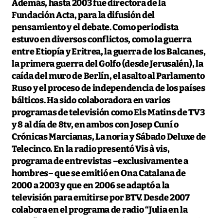
Además, hasta 2003 fue directora de la
Fundación Acta, para la difusión del
pensamiento y el debate. Como periodista
estuvo en diversos conflictos, como la guerra
entre Etiopía y Eritrea, la guerra de los Balcanes,
la primera guerra del Golfo (desde Jerusalén), la
caída del muro de Berlín, el asalto al Parlamento
Ruso y el proceso de independencia de los países
bálticos. Ha sido colaboradora en varios
programas de televisión como Els Matins de TV3
y 8 al día de 8tv, en ambos con Josep Cuní o
Crónicas Marcianas, La noria y Sábado Deluxe de
Telecinco. En la radio presentó Vis à vis,
programa de entrevistas –exclusivamente a
hombres– que se emitió en Ona Catalana de
2000 a 2003 y que en 2006 se adaptó a la
televisión para emitirse por BTV. Desde 2007
colabora en el programa de radio “Julia en la