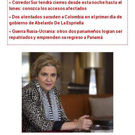
Corredor Sur tendrá cierres desde esta noche hasta el
lunes: conozca los accesos afectados
Dos atentados sacuden a Colombia en el primer día de
gobierno de Abelardo De La Espriella
Guerra Rusia-Ucrania: otros dos panameños logran ser
repatriados y emprenden su regreso a Panamá