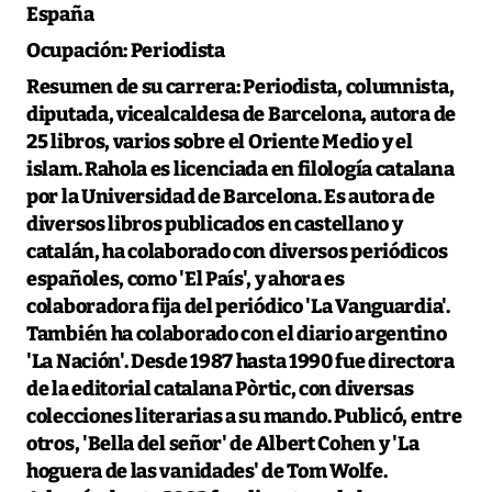
España
Ocupación:
Periodista
Resumen de su carrera:
Periodista, columnista,
diputada, vicealcaldesa de Barcelona, autora de
25 libros, varios sobre el Oriente Medio y el
islam. Rahola es licenciada en filología catalana
por la Universidad de Barcelona. Es autora de
diversos libros publicados en castellano y
catalán, ha colaborado con diversos periódicos
españoles, como 'El País', y ahora es
colaboradora fija del periódico 'La Vanguardia'.
También ha colaborado con el diario argentino
'La Nación'. Desde 1987 hasta 1990 fue directora
de la editorial catalana Pòrtic, con diversas
colecciones literarias a su mando. Publicó, entre
otros, 'Bella del señor' de Albert Cohen y 'La
hoguera de las vanidades' de Tom Wolfe.