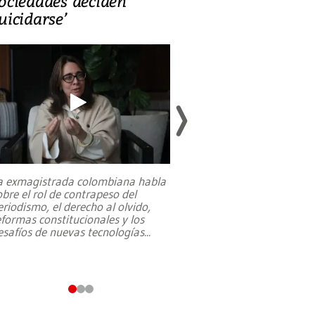
ociedades deciden
en defensa, ed
uicidarse’
tierras raras
a exmagistrada colombiana habla
Entre recuerdos y es
obre el rol de contrapeso del
referencias hacia sus
eriodismo, el derecho al olvido,
presidente de Brasil,
eformas constitucionales y los
da Silva, oficializó 
esafíos de nuevas tecnologías
...
candidatura
...