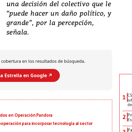
una decisión del colectivo que le
“puede hacer un daño político, y
grande”, por la percepción,
señala.
 cobertura en los resultados de búsqueda.
a Estrella en Google ↗️
CS
1
ju
de
Pr
ados en Operación Pandora
2
Es
operación para incorporar tecnología al sector
Pa
3