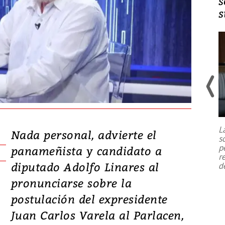
s
s
Un fuerte terremoto de magnitud
7,1 se registró este martes 28 de
julio en la prefectura de Kumamoto,
L
al sur de Japón, provocando una
Nada personal, advierte el
s
emergencia de gran
...
p
panameñista y candidato a
r
diputado Adolfo Linares al
d
pronunciarse sobre la
postulación del expresidente
Juan Carlos Varela al Parlacen,