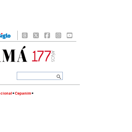
cional
Cepanim