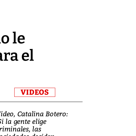
o le
ra el
VIDEOS
ideo, Catalina Botero:
Video: Lula la
Si la gente elige
candidatura 
riminales, las
promesas de i