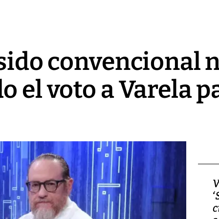
 sido convencional n
 el voto a Varela pa
Video, Japón: Terremoto
V
deja heridos y graves
‘
daños en Kumamoto
c