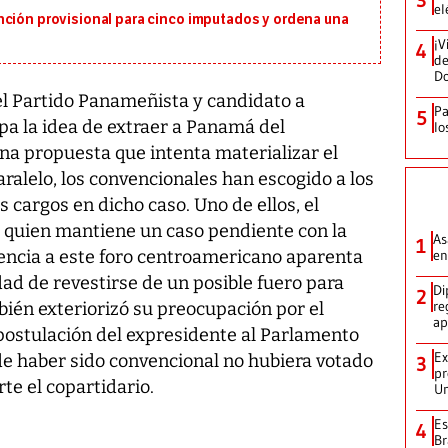
el
nción provisional para cinco imputados y ordena una
¡V
4
de
D
el Partido Panameñista y candidato a
Pa
5
opa la idea de extraer a Panamá del
lo
a propuesta que intenta materializar el
paralelo, los convencionales han escogido a los
 cargos en dicho caso. Uno de ellos, el
, quien mantiene un caso pendiente con la
As
1
en
enencia a este foro centroamericano aparenta
dad de revestirse de un posible fuero para
Di
2
re
mbién exteriorizó su preocupación por el
ap
postulación del expresidente al Parlamento
Ex
e haber sido convencional no hubiera votado
3
pr
te el copartidario.
Un
Es
4
Br