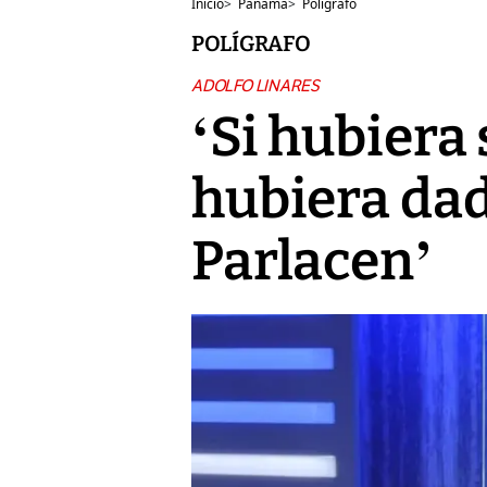
Inicio
>
Panamá
>
Polígrafo
POLÍGRAFO
ADOLFO LINARES
‘Si hubiera
hubiera dado
Parlacen’