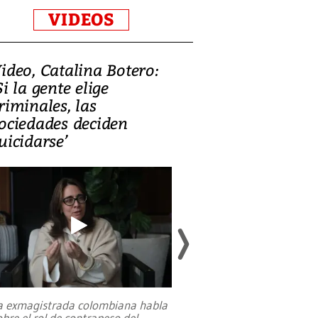
VIDEOS
ideo, Catalina Botero:
Video: Lula la
Si la gente elige
candidatura 
riminales, las
promesas de i
ociedades deciden
en defensa, ed
uicidarse’
tierras raras
a exmagistrada colombiana habla
Entre recuerdos y es
obre el rol de contrapeso del
referencias hacia sus