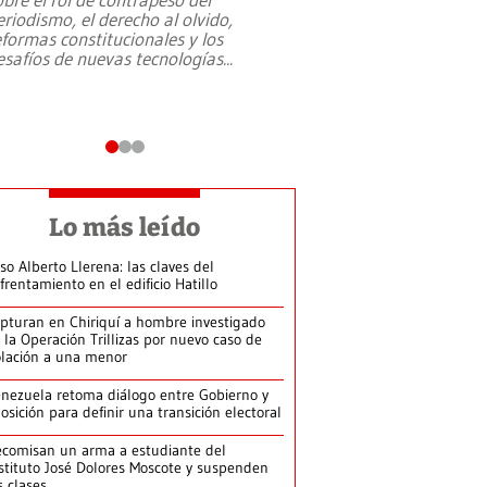
eriodismo, el derecho al olvido,
presidente de Brasil,
eformas constitucionales y los
da Silva, oficializó 
esafíos de nuevas tecnologías
...
candidatura
...
Lo más leído
so Alberto Llerena: las claves del
frentamiento en el edificio Hatillo
pturan en Chiriquí a hombre investigado
 la Operación Trillizas por nuevo caso de
olación a una menor
nezuela retoma diálogo entre Gobierno y
osición para definir una transición electoral
comisan un arma a estudiante del
stituto José Dolores Moscote y suspenden
s clases