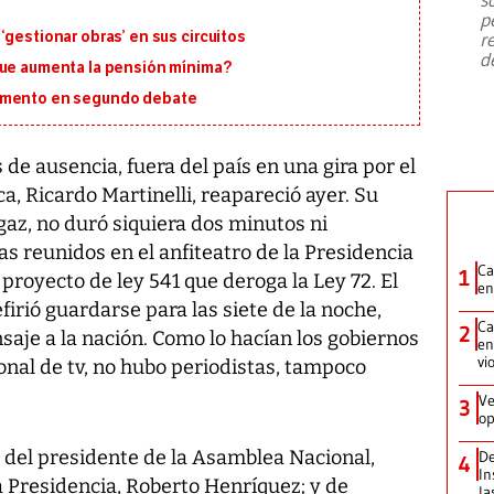
emergencia de gran
...
p
‘gestionar obras’ en sus circuitos
r
d
que aumenta la pensión mínima?
lamento en segundo debate
e ausencia, fuera del país en una gira por el
ca, Ricardo Martinelli, reapareció ayer. Su
gaz, no duró siquiera dos minutos ni
as reunidos en el anfiteatro de la Presidencia
Ca
1
 proyecto de ley 541 que deroga la Ley 72. El
en
firió guardarse para las siete de la noche,
Ca
2
aje a la nación. Como lo hacían los gobiernos
en
vi
ional de tv, no hubo periodistas, tampoco
Ve
3
op
del presidente de la Asamblea Nacional,
De
4
In
la Presidencia, Roberto Henríquez; y de
la