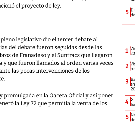
cionó el proyecto de ley.
DI
5
de
leno legislativo dio el tercer debate al
cias del debate fueron seguidas desde las
Vi
1
20
ros de Franadeso y el Suntracs que llegaron
a y que fueron llamados al orden varias veces
Vi
2
tr
rante las pocas intervenciones de los
te.
Ba
3
tr
2
y promulgada en la Gaceta Oficial y así poner
Ga
4
generó la Ley 72 que permitía la venta de los
lo
Na
5
de