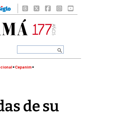
cional
Cepanim
das de su