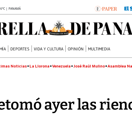
.6°C | PANAMÁ
MÍA
DEPORTES
VIDA Y CULTURA
OPINIÓN
MULTIMEDIA
timas Noticias
La Llorona
Venezuela
José Raúl Mulino
Asamblea Na
retomó ayer las rien