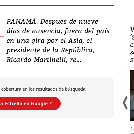
PANAMÁ. Después de nueve
Video, Japón: Terremoto
V
días de ausencia, fuera del país
deja heridos y graves
‘
en una gira por el Asia, el
daños en Kumamoto
c
presidente de la República,
s
Ricardo Martinelli, re...
s
 cobertura en los resultados de búsqueda.
a Estrella en Google ↗️
Un fuerte terremoto de magnitud
7,1 se registró este martes 28 de
julio en la prefectura de Kumamoto,
L
al sur de Japón, provocando una
s