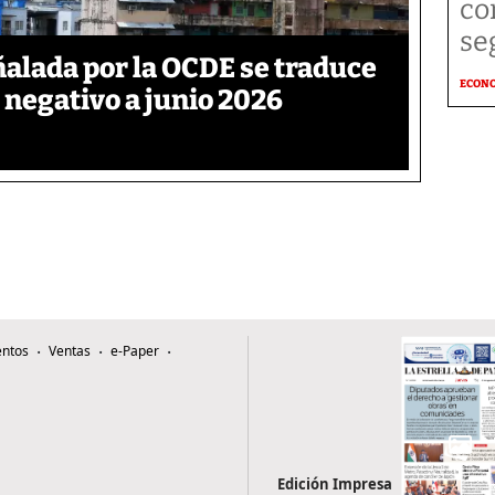
co
se
ñalada por la OCDE se traduce
ECON
 negativo a junio 2026
ntos
Ventas
e-Paper
Edición Impresa