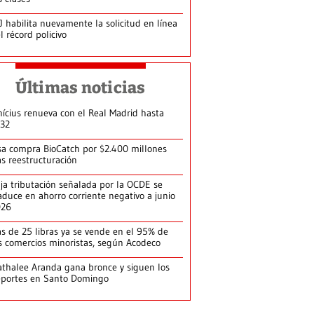
J habilita nuevamente la solicitud en línea
l récord policivo
Últimas noticias
nícius renueva con el Real Madrid hasta
32
sa compra BioCatch por $2.400 millones
as reestructuración
ja tributación señalada por la OCDE se
aduce en ahorro corriente negativo a junio
026
s de 25 libras ya se vende en el 95% de
s comercios minoristas, según Acodeco
thalee Aranda gana bronce y siguen los
portes en Santo Domingo