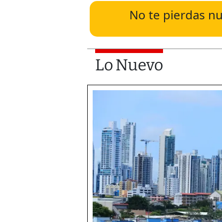
No te pierdas nu
Lo Nuevo