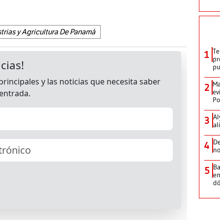
rias y Agricultura De Panamá
Te
1
pr
p
Ma
2
ev
Po
Al
3
al
De
4
no
Ba
5
em
dó