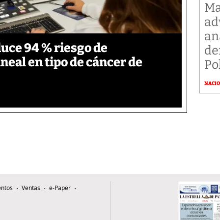
Ma
ad
an
duce 94 % riesgo de
de
neal en tipo de cáncer de
Po
NACI
ntos
Ventas
e-Paper