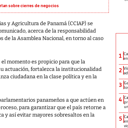
tan sobre cierres de negocios
ias y Agricultura de Panamá (CCIAP) se
comunicado, acerca de la responsabilidad
os de la Asamblea Nacional, en torno al caso
Ca
1
en
 el momento es propicio para que la
Ví
u actuación, fortalezca la institucionalidad
2
ad
nza ciudadana en la clase política y en la
Ga
3
lo
Ca
4
 parlamentarios panameños a que actúen en
pr
un
roceso, para garantizar que el país retorne a
ica y así evitar mayores sobresaltos en la
Ca
5
en
vi