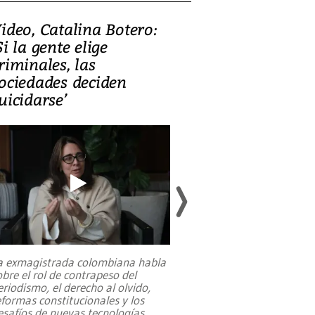
ideo, Catalina Botero:
Video: Lula la
Si la gente elige
candidatura 
riminales, las
promesas de i
ociedades deciden
en defensa, ed
uicidarse’
tierras raras
a exmagistrada colombiana habla
Entre recuerdos y es
obre el rol de contrapeso del
referencias hacia sus
eriodismo, el derecho al olvido,
presidente de Brasil,
eformas constitucionales y los
da Silva, oficializó 
esafíos de nuevas tecnologías
...
candidatura
...