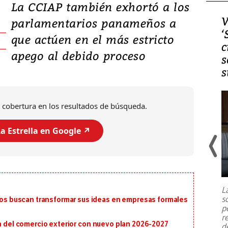
La CCIAP también exhortó a los
Video, Japón: Terremoto
V
parlamentarios panameños a
deja heridos y graves
‘
que actúen en el más estricto
daños en Kumamoto
c
apego al debido proceso
s
s
 cobertura en los resultados de búsqueda.
a Estrella en Google ↗️
Un fuerte terremoto de magnitud
7,1 se registró este martes 28 de
julio en la prefectura de Kumamoto,
L
al sur de Japón, provocando una
s
 buscan transformar sus ideas en empresas formales
emergencia de gran
...
p
r
ón del comercio exterior con nuevo plan 2026-2027
d