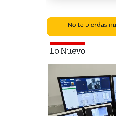
No te pierdas nu
Lo Nuevo