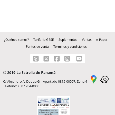
¿Quiénes somos?
Tarifario GESE
Suplementos
Ventas
e-Paper
Puntos de venta
Términos y condiciones
© 2019 La Estrella de Panamá
C/ Alejandro A. Duque G. - Apartado 0815-00507, Zona 4
Teléfono: +507 204-0000