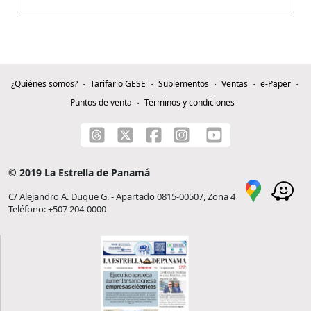
¿Quiénes somos?
Tarifario GESE
Suplementos
Ventas
e-Paper
Puntos de venta
Términos y condiciones
© 2019 La Estrella de Panamá
C/ Alejandro A. Duque G. - Apartado 0815-00507, Zona 4
Teléfono: +507 204-0000