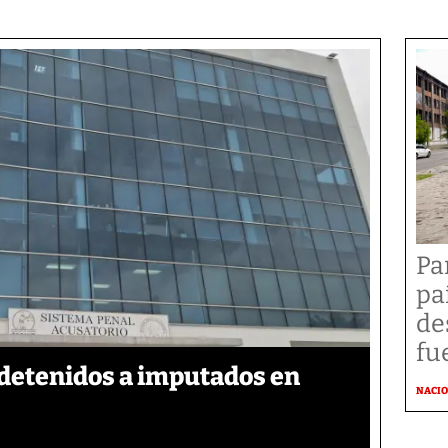
Pa
pa
de
fu
detenidos a imputados en
NACI