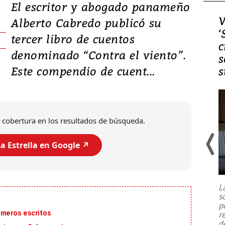
El escritor y abogado panameño
Video, Japón: Terremoto
V
Alberto Cabredo publicó su
deja heridos y graves
‘
tercer libro de cuentos
daños en Kumamoto
c
denominado “Contra el viento”.
s
Este compendio de cuent...
s
 cobertura en los resultados de búsqueda.
a Estrella en Google ↗️
Un fuerte terremoto de magnitud
7,1 se registró este martes 28 de
julio en la prefectura de Kumamoto,
L
al sur de Japón, provocando una
s
emergencia de gran
...
p
imeros escritos
r
d