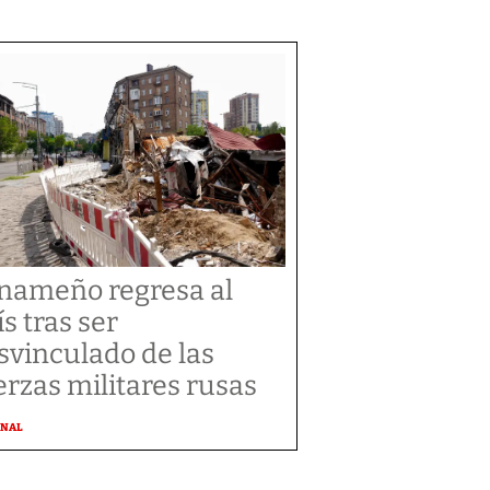
nameño regresa al
ís tras ser
svinculado de las
erzas militares rusas
ONAL