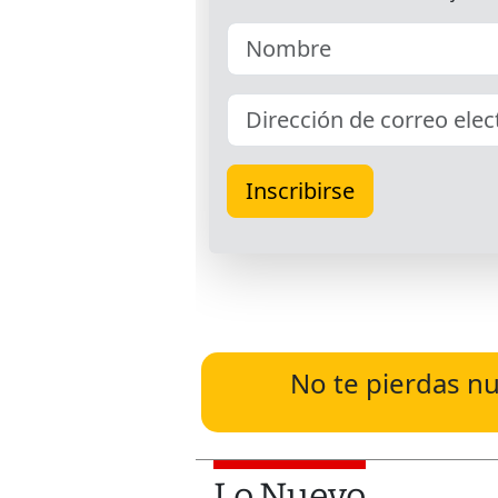
No te pierdas nu
Lo Nuevo