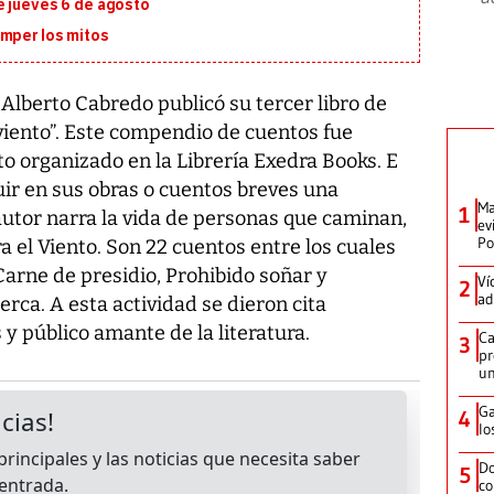
e jueves 6 de agosto
omper los mitos
Alberto Cabredo publicó su tercer libro de
iento”. Este compendio de cuentos fue
o organizado en la Librería Exedra Books. E
guir en sus obras o cuentos breves una
Ma
1
autor narra la vida de personas que caminan,
ev
Po
a el Viento. Son 22 cuentos entre los cuales
rne de presidio, Prohibido soñar y
Ví
2
ad
rca. A esta actividad se dieron cita
 y público amante de la literatura.
Ca
3
pr
un
Ga
4
lo
Do
5
co