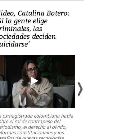
ideo, Catalina Botero:
Video: Lula la
Si la gente elige
candidatura 
riminales, las
promesas de i
ociedades deciden
en defensa, ed
uicidarse’
tierras raras
a exmagistrada colombiana habla
Entre recuerdos y es
obre el rol de contrapeso del
referencias hacia sus
eriodismo, el derecho al olvido,
presidente de Brasil,
eformas constitucionales y los
da Silva, oficializó 
esafíos de nuevas tecnologías
...
candidatura
...