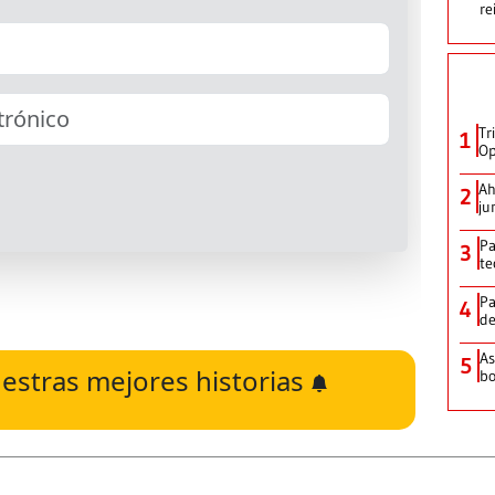
re
Tr
1
Op
Ah
2
ju
Pa
3
te
Pa
4
de
As
5
estras mejores historias
bo