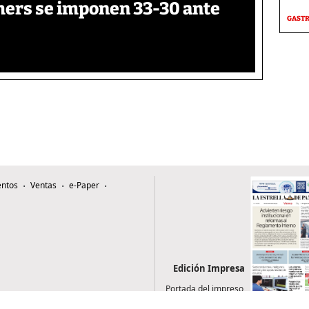
thers se imponen 33-30 ante
GAST
ntos
Ventas
e-Paper
Edición Impresa
Portada del impreso
del 7 de agosto de