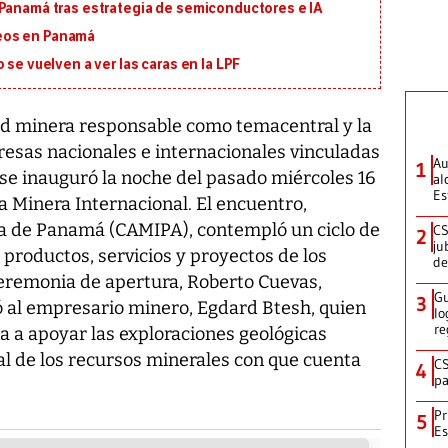
 Panamá tras estrategia de semiconductores e IA
eos en Panamá
 se vuelven a ver las caras en la LPF
dad minera responsable como temacentral y la
esas nacionales e internacionales vinculadas
Au
1
, se inauguró la noche del pasado miércoles 16
al
Es
ia Minera Internacional. El encuentro,
a de Panamá (CAMIPA), contempló un ciclo de
CS
2
ju
 productos, servicios y proyectos de los
de
ceremonia de apertura, Roberto Cuevas,
Gu
3
 al empresario minero, Egdard Btesh, quien
lo
re
a a apoyar las exploraciones geológicas
al de los recursos minerales con que cuenta
CS
4
pa
Pr
5
Es