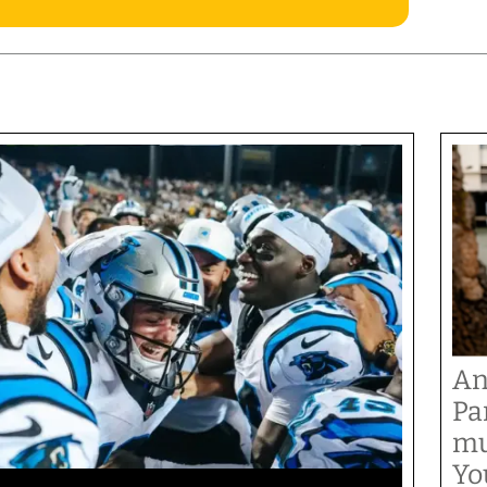
An
Pa
mu
Yo