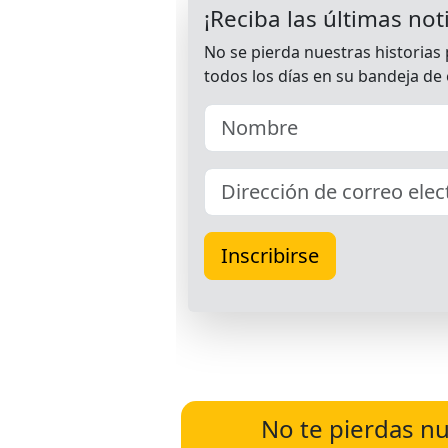
No te pierdas nu