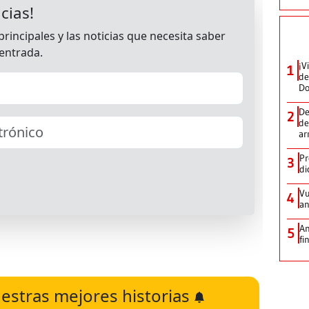
¡V
1
de
D
De
2
de
ar
Pr
3
di
Vu
4
an
An
5
fi
estras mejores historias