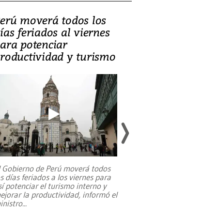
erú moverá todos los
Video, Catalin
ías feriados al viernes
‘Si la gente el
ara potenciar
criminales, la
roductividad y turismo
sociedades de
suicidarse’
l Gobierno de Perú moverá todos
os días feriados a los viernes para
La exmagistrada co
sí potenciar el turismo interno y
sobre el rol de contr
ejorar la productividad, informó el
periodismo, el derech
inistro
...
reformas constitucio
desafíos de nuevas t