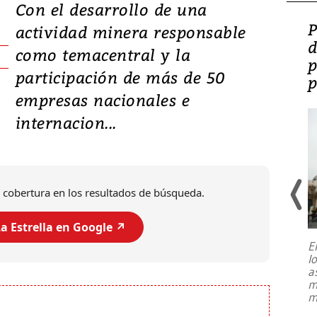
Con el desarrollo de una
Video: Lula lanza su
P
actividad minera responsable
candidatura con
d
como temacentral y la
promesas de inversión
p
participación de más de 50
en defensa, educación y
p
empresas nacionales e
tierras raras
internacion...
 cobertura en los resultados de búsqueda.
a Estrella en Google ↗️
E
l
Entre recuerdos y escuetas
a
referencias hacia sus adversarios, el
m
presidente de Brasil, Luiz Inácio Lula
m
da Silva, oficializó este domingo su
candidatura
...