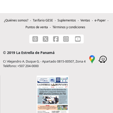
¿Quiénes somos?
Tarifario GESE
Suplementos
Ventas
e-Paper
Puntos de venta
Términos y condiciones
© 2019 La Estrella de Panamá
C/ Alejandro A. Duque G. - Apartado 0815-00507, Zona 4
Teléfono: +507 204-0000