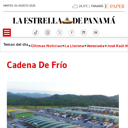
MARTES 04 AGOSTO 2026
26.6°C | PANAMÁ
Últimas Noticias
La Llorona
Venezuela
José Raúl 
Cadena De Frío