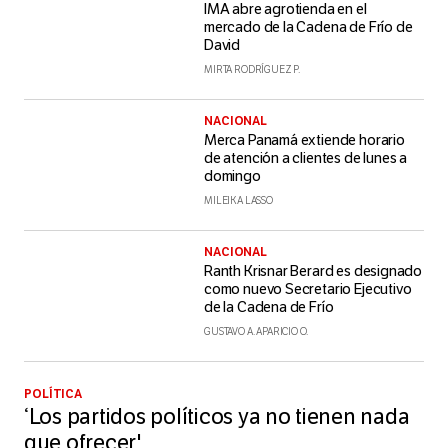
IMA abre agrotienda en el
mercado de la Cadena de Frío de
David
MIRTA RODRÍGUEZ P.
NACIONAL
Merca Panamá extiende horario
de atención a clientes de lunes a
domingo
MILEIKA LASSO
NACIONAL
Ranth Krisnar Berard es designado
como nuevo Secretario Ejecutivo
de la Cadena de Frío
GUSTAVO A. APARICIO O.
POLÍTICA
‘Los partidos políticos ya no tienen nada
que ofrecer'