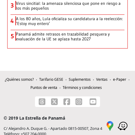
Virus sincitial: la amenaza silenciosa que pone en riesgo a
3
los más pequeños
A los 80 años, Lula oficializa su candidatura a la reelección:
4
‘Estoy muy entero’
Panamá admite retrasos en trazabilidad pesquera y
5
evaluación de la UE se aplaza hasta 2027
¿Quiénes somos?
Tarifario GESE
Suplementos
Ventas
e-Paper
Puntos de venta
Términos y condiciones
© 2019 La Estrella de Panamá
C/ Alejandro A. Duque G. - Apartado 0815-00507, Zona 4
Teléfono: +507 204-0000