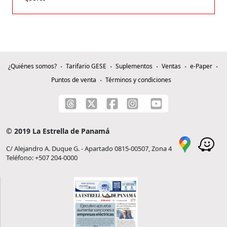
¿Quiénes somos?
Tarifario GESE
Suplementos
Ventas
e-Paper
Puntos de venta
Términos y condiciones
© 2019 La Estrella de Panamá
C/ Alejandro A. Duque G. - Apartado 0815-00507, Zona 4
Teléfono: +507 204-0000