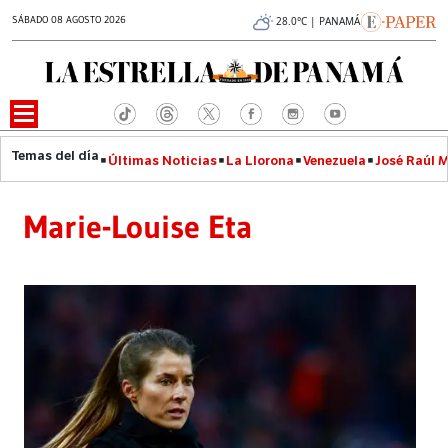
SÁBADO 08 AGOSTO 2026
28.0°C | PANAMÁ
Últimas Noticias
La Llorona
Venezuela
José Raúl 
Marie-Louise Eta