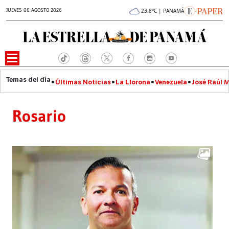
JUEVES 06 AGOSTO 2026
23.8°C | PANAMÁ
Últimas Noticias
La Llorona
Venezuela
José Raúl 
Rosario