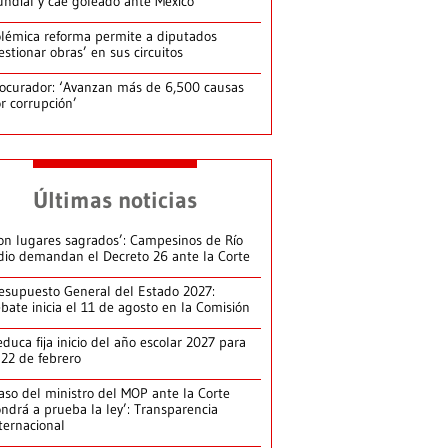
ndial y cae goleado ante México
lémica reforma permite a diputados
estionar obras’ en sus circuitos
ocurador: ‘Avanzan más de 6,500 causas
r corrupción’
Últimas noticias
on lugares sagrados’: Campesinos de Río
dio demandan el Decreto 26 ante la Corte
esupuesto General del Estado 2027:
bate inicia el 11 de agosto en la Comisión
duca fija inicio del año escolar 2027 para
 22 de febrero
aso del ministro del MOP ante la Corte
ndrá a prueba la ley’: Transparencia
ternacional