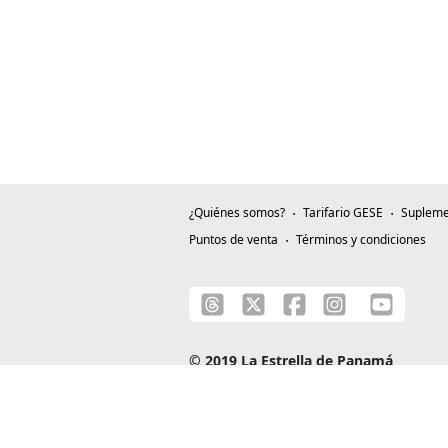
¿Quiénes somos?
Tarifario GESE
Supleme
Puntos de venta
Términos y condiciones
© 2019 La Estrella de Panamá
C/ Alejandro A. Duque G. - Apartado 0815-0
Teléfono: +507 204-0000