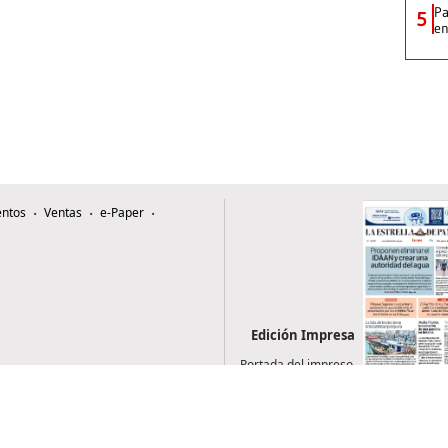
Pa
5
e
ntos
Ventas
e-Paper
Edición Impresa
Portada del impreso
del 3 de agosto de
2026
0507, Zona 4