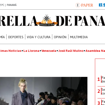
.5°C | PANAMÁ
MÍA
DEPORTES
VIDA Y CULTURA
OPINIÓN
MULTIMEDIA
timas Noticias
La Llorona
Venezuela
José Raúl Mulino
Asamblea Na
Pa
1
de
Se
2
co
Pa
3