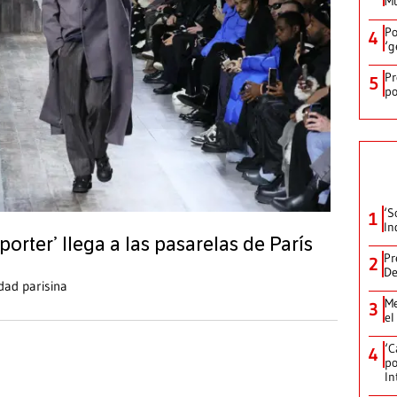
Mu
Po
4
‘g
Pr
5
po
‘S
1
In
orter’ llega a las pasarelas de París
Pr
2
De
dad parisina
Me
3
el
‘C
4
po
In