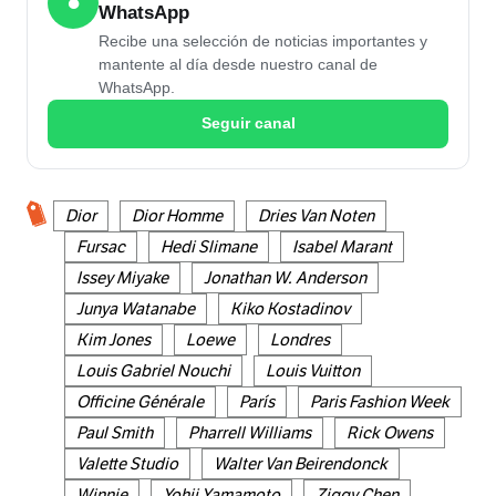
●
WhatsApp
Recibe una selección de noticias importantes y
mantente al día desde nuestro canal de
WhatsApp.
Seguir canal
Dior
Dior Homme
Dries Van Noten
Fursac
Hedi Slimane
Isabel Marant
Issey Miyake
Jonathan W. Anderson
Junya Watanabe
Kiko Kostadinov
Kim Jones
Loewe
Londres
Louis Gabriel Nouchi
Louis Vuitton
Officine Générale
París
Paris Fashion Week
Paul Smith
Pharrell Williams
Rick Owens
Valette Studio
Walter Van Beirendonck
Winnie
Yohji Yamamoto
Ziggy Chen