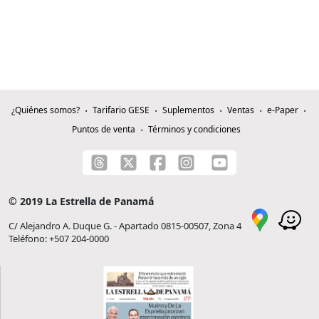
¿Quiénes somos?
Tarifario GESE
Suplementos
Ventas
e-Paper
Puntos de venta
Términos y condiciones
© 2019 La Estrella de Panamá
C/ Alejandro A. Duque G. - Apartado 0815-00507, Zona 4
Teléfono: +507 204-0000