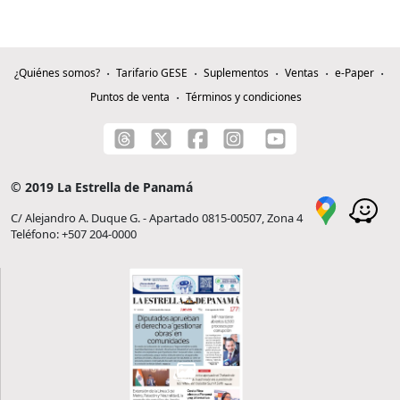
¿Quiénes somos?
Tarifario GESE
Suplementos
Ventas
e-Paper
Puntos de venta
Términos y condiciones
© 2019 La Estrella de Panamá
C/ Alejandro A. Duque G. - Apartado 0815-00507, Zona 4
Teléfono: +507 204-0000