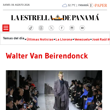
JUEVES 06 AGOSTO 2026
32.7°C | PANAMÁ
Últimas Noticias
La Llorona
Venezuela
José Raúl 
Walter Van Beirendonck