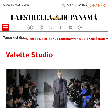
JUEVES 06 AGOSTO 2026
27.0°C | PANAMÁ
Últimas Noticias
La Llorona
Venezuela
José Raúl 
Valette Studio