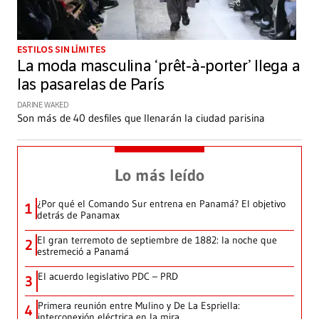
ESTILOS SIN LÍMITES
La moda masculina ‘prêt-à-porter’ llega a
las pasarelas de París
DARINE WAKED
Son más de 40 desfiles que llenarán la ciudad parisina
Lo más leído
¿Por qué el Comando Sur entrena en Panamá? El objetivo
1
detrás de Panamax
El gran terremoto de septiembre de 1882: la noche que
2
estremeció a Panamá
El acuerdo legislativo PDC – PRD
3
Primera reunión entre Mulino y De La Espriella:
4
interconexión eléctrica en la mira