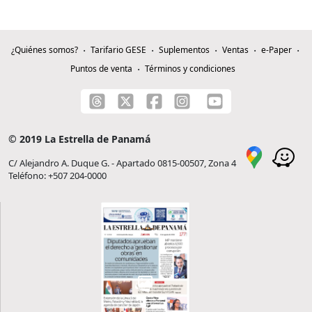
¿Quiénes somos?
Tarifario GESE
Suplementos
Ventas
e-Paper
Puntos de venta
Términos y condiciones
© 2019 La Estrella de Panamá
C/ Alejandro A. Duque G. - Apartado 0815-00507, Zona 4
Teléfono: +507 204-0000