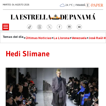
MARTES 04 AGOSTO 2026
24.1°C | PANAMÁ
Últimas Noticias
La Llorona
Venezuela
José Raúl 
Hedi Slimane