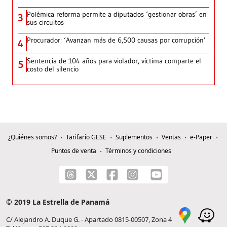
Polémica reforma permite a diputados ‘gestionar obras’ en
3
sus circuitos
Procurador: ‘Avanzan más de 6,500 causas por corrupción’
4
Sentencia de 104 años para violador, víctima comparte el
5
costo del silencio
¿Quiénes somos?
Tarifario GESE
Suplementos
Ventas
e-Paper
Puntos de venta
Términos y condiciones
© 2019 La Estrella de Panamá
C/ Alejandro A. Duque G. - Apartado 0815-00507, Zona 4