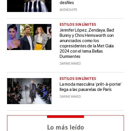
desfiles
AGENCIA EFE
ESTILOS SIN LÍMITES
Jennifer López, Zendaya, Bad
Bunny y Chris Hemsworth son
anunciados como los
copresidentes de la Met Gala
2024 con el tema Bellas
Durmientes
DARINE WAKED
ESTILOS SIN LÍMITES
La moda masculina ‘prêt-à-porter’
llega a las pasarelas de París
DARINE WAKED
Lo más leído