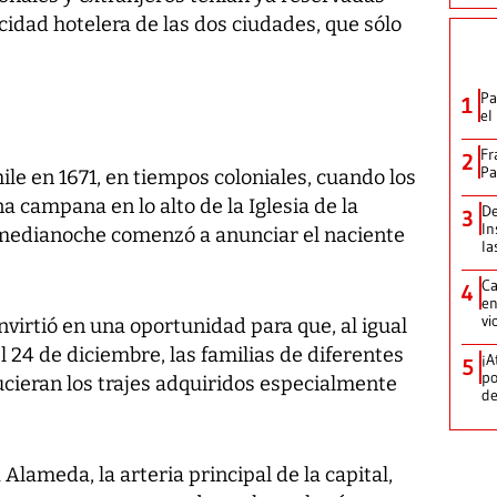
cidad hotelera de las dos ciudades, que sólo
Pa
1
el
Fr
2
Pa
le en 1671, en tiempos coloniales, cuando los
a campana en lo alto de la Iglesia de la
De
3
In
 medianoche comenzó a anunciar el naciente
la
Ca
4
en
vi
nvirtió en una oportunidad para que, al igual
l 24 de diciembre, las familias de diferentes
¡A
5
po
ucieran los trajes adquiridos especialmente
de
Alameda, la arteria principal de la capital,