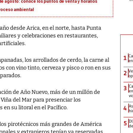
de agosto: conoce los puntos de venta y horarios
proceso ambiental
año desde Arica, en el norte, hasta Punta
miliares y celebraciones en restaurantes,
tificiales.
Ca
1
mpanadas, los arrollados de cerdo, la carne al
en
 con vino tinto, cerveza y pisco o ron en sus
Ve
2
eparados.
op
Ca
3
en
ración de Año Nuevo, más de un millón de
vi
 Viña del Mar para presenciar los
As
 en su litoral en el Pacífico.
4
hi
DI
5
ulos pirotécnicos más grandes de América
de
cionales y extranjeros tenían ya reservadas