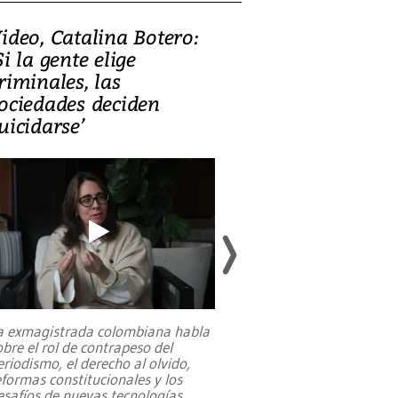
ideo, Catalina Botero:
Video: Lula la
Si la gente elige
candidatura 
riminales, las
promesas de i
ociedades deciden
en defensa, ed
uicidarse’
tierras raras
a exmagistrada colombiana habla
Entre recuerdos y es
obre el rol de contrapeso del
referencias hacia sus
eriodismo, el derecho al olvido,
presidente de Brasil,
eformas constitucionales y los
da Silva, oficializó 
esafíos de nuevas tecnologías
...
candidatura
...