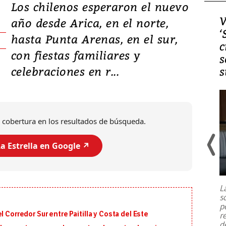
Los chilenos esperaron el nuevo
Video, Japón: Terremoto
V
año desde Arica, en el norte,
deja heridos y graves
‘
hasta Punta Arenas, en el sur,
daños en Kumamoto
c
con fiestas familiares y
s
celebraciones en r...
s
 cobertura en los resultados de búsqueda.
a Estrella en Google ↗️
Un fuerte terremoto de magnitud
7,1 se registró este martes 28 de
julio en la prefectura de Kumamoto,
L
al sur de Japón, provocando una
s
emergencia de gran
...
p
 Corredor Sur entre Paitilla y Costa del Este
r
d