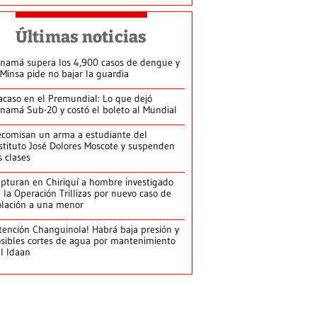
Últimas noticias
namá supera los 4,900 casos de dengue y
 Minsa pide no bajar la guardia
acaso en el Premundial: Lo que dejó
namá Sub-20 y costó el boleto al Mundial
comisan un arma a estudiante del
stituto José Dolores Moscote y suspenden
s clases
pturan en Chiriquí a hombre investigado
 la Operación Trillizas por nuevo caso de
olación a una menor
tención Changuinola! Habrá baja presión y
sibles cortes de agua por mantenimiento
l Idaan