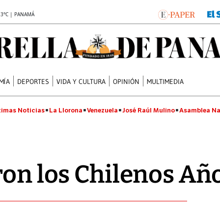
.3°C | PANAMÁ
MÍA
DEPORTES
VIDA Y CULTURA
OPINIÓN
MULTIMEDIA
timas Noticias
La Llorona
Venezuela
José Raúl Mulino
Asamblea Na
ron los Chilenos A