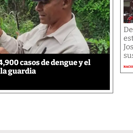
De
es
Jo
su
,900 casos de dengue y el
NACI
 la guardia