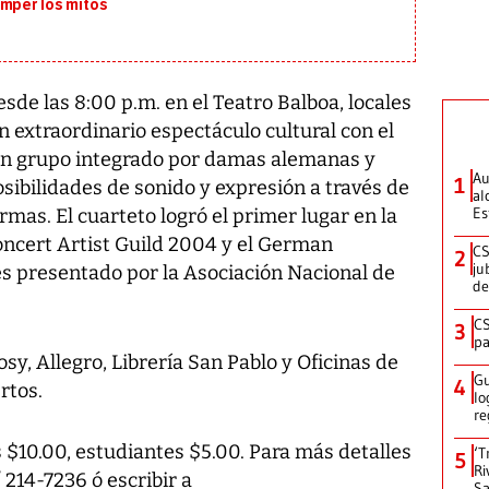
omper los mitos
sde las 8:00 p.m. en el Teatro Balboa, locales
n extraordinario espectáculo cultural con el
n grupo integrado por damas alemanas y
Au
1
sibilidades de sonido y expresión a través de
al
Es
rmas. El cuarteto logró el primer lugar en la
ncert Artist Guild 2004 y el German
CS
2
ju
es presentado por la Asociación Nacional de
de
CS
3
pa
sy, Allegro, Librería San Pablo y Oficinas de
Gu
4
rtos.
lo
re
 $10.00, estudiantes $5.00. Para más detalles
‘T
5
Ri
 214-7236 ó escribir a
Sa