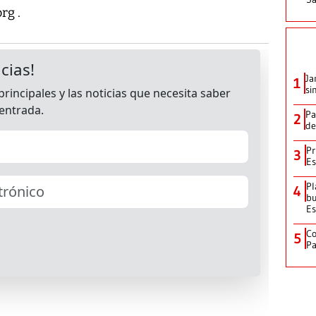
rg .
Ja
1
si
Pa
2
de
Pr
3
Es
Pl
4
bu
Es
Co
5
Pa