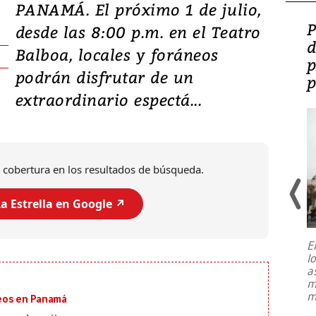
PANAMÁ. El próximo 1 de julio,
Video: Lula lanza su
P
desde las 8:00 p.m. en el Teatro
candidatura con
d
Balboa, locales y foráneos
promesas de inversión
p
podrán disfrutar de un
en defensa, educación y
p
extraordinario espectá...
tierras raras
 cobertura en los resultados de búsqueda.
a Estrella en Google ↗️
E
l
Entre recuerdos y escuetas
a
referencias hacia sus adversarios, el
m
presidente de Brasil, Luiz Inácio Lula
m
eos en Panamá
da Silva, oficializó este domingo su
candidatura
...