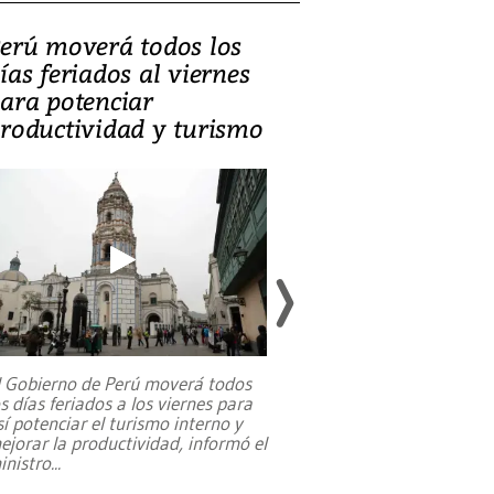
erú moverá todos los
Video, Catalin
ías feriados al viernes
‘Si la gente el
ara potenciar
criminales, la
roductividad y turismo
sociedades de
suicidarse’
l Gobierno de Perú moverá todos
os días feriados a los viernes para
La exmagistrada co
sí potenciar el turismo interno y
sobre el rol de contr
ejorar la productividad, informó el
periodismo, el derech
inistro
...
reformas constitucio
desafíos de nuevas t