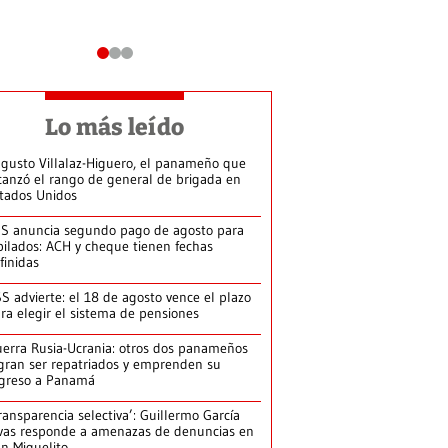
Lo más leído
gusto Villalaz-Higuero, el panameño que
canzó el rango de general de brigada en
tados Unidos
S anuncia segundo pago de agosto para
bilados: ACH y cheque tienen fechas
finidas
S advierte: el 18 de agosto vence el plazo
ra elegir el sistema de pensiones
erra Rusia-Ucrania: otros dos panameños
gran ser repatriados y emprenden su
greso a Panamá
ransparencia selectiva’: Guillermo García
vas responde a amenazas de denuncias en
n Miguelito