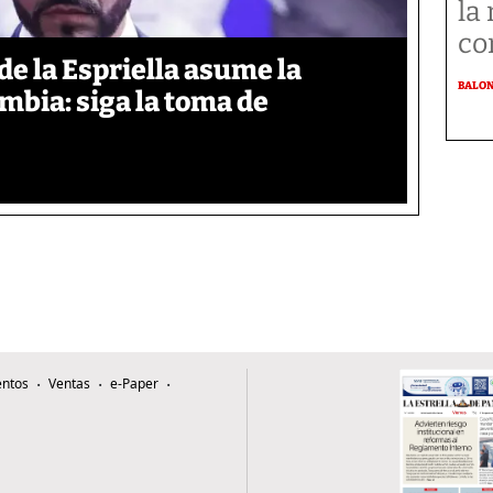
la
co
de la Espriella asume la
BALO
mbia: siga la toma de
ntos
Ventas
e-Paper