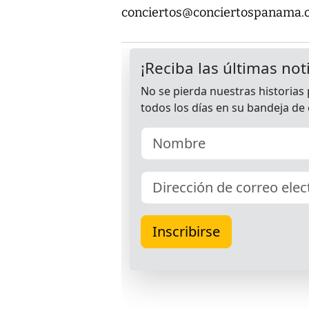
conciertos@conciertospanama.o