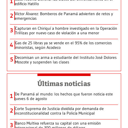
1
edificio Hatillo
Víctor Álvarez: Bomberos de Panamá advierten de retos y
2
emergencias
Capturan en Chiriquí a hombre investigado en la Operación
3
Trillizas por nuevo caso de violación a una menor
Gas de 25 libras ya se vende en el 95% de los comercios
4
minoristas, según Acodeco
Decomisan un arma a estudiante del Instituto José Dolores
5
Moscote y suspenden las clases
Últimas noticias
De Panamá al mundo: los hechos que fueron noticia este
1
jueves 6 de agosto
Corte Suprema de Justicia dividida por demanda de
2
inconstitucionalidad contra la Policía Municipal
Banco Multiva refuerza su capital con una emisión
3
internacional de 300 millones de dólares