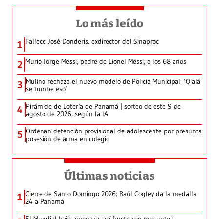
Lo más leído
Fallece José Donderis, exdirector del Sinaproc
1
Murió Jorge Messi, padre de Lionel Messi, a los 68 años
2
Mulino rechaza el nuevo modelo de Policía Municipal: ‘Ojalá
3
se tumbe eso’
Pirámide de Lotería de Panamá | sorteo de este 9 de
4
agosto de 2026, según la IA
Ordenan detención provisional de adolescente por presunta
5
posesión de arma en colegio
Últimas noticias
Cierre de Santo Domingo 2026: Raúl Cogley da la medalla
1
24 a Panamá
El Mundial bajo amenaza: así frustraron presuntos