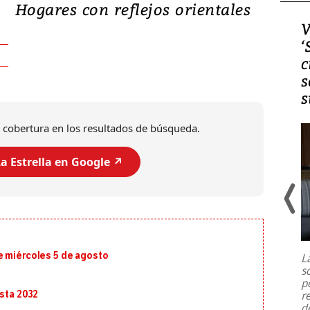
Hogares con reflejos orientales
Video, Japón: Terremoto
V
deja heridos y graves
‘
daños en Kumamoto
c
s
s
 cobertura en los resultados de búsqueda.
a Estrella en Google ↗️
Un fuerte terremoto de magnitud
7,1 se registró este martes 28 de
julio en la prefectura de Kumamoto,
e miércoles 5 de agosto
L
al sur de Japón, provocando una
s
emergencia de gran
...
p
r
asta 2032
d