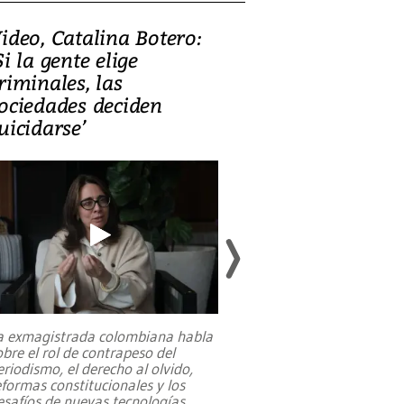
ideo, Catalina Botero:
Video: Lula la
Si la gente elige
candidatura 
riminales, las
promesas de i
ociedades deciden
en defensa, ed
uicidarse’
tierras raras
a exmagistrada colombiana habla
Entre recuerdos y es
obre el rol de contrapeso del
referencias hacia sus
eriodismo, el derecho al olvido,
presidente de Brasil,
eformas constitucionales y los
da Silva, oficializó 
esafíos de nuevas tecnologías
...
candidatura
...