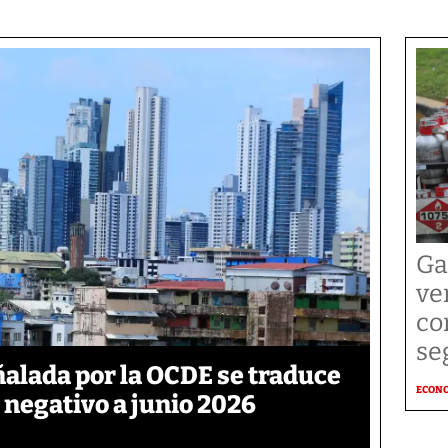
Ga
ve
co
se
ñalada por la OCDE se traduce
ECON
 negativo a junio 2026