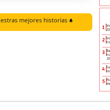
estras mejores historias
Vi
1
20
Vi
2
tr
Ba
3
tr
2
Ga
4
lo
Na
5
de