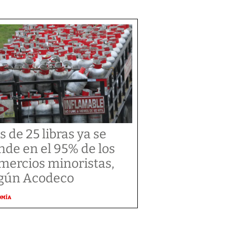
s de 25 libras ya se
nde en el 95% de los
mercios minoristas,
gún Acodeco
OMÍA