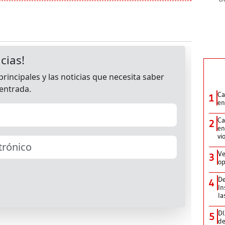
Ca
1
en
Ca
2
en
vi
Ve
3
op
De
4
In
la
DI
5
de