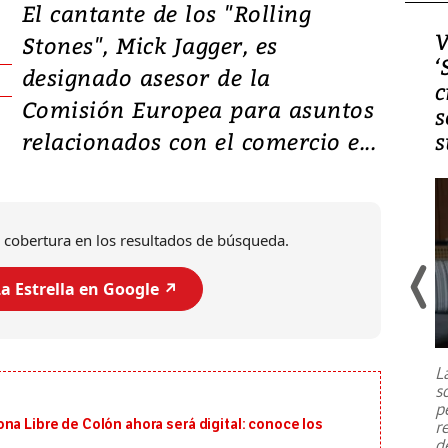
El cantante de los "Rolling
Video, Japón: Terremoto
V
Stones", Mick Jagger, es
deja heridos y graves
‘
designado asesor de la
daños en Kumamoto
c
Comisión Europea para asuntos
s
relacionados con el comercio e...
s
 cobertura en los resultados de búsqueda.
a Estrella en Google ↗️
Un fuerte terremoto de magnitud
7,1 se registró este martes 28 de
julio en la prefectura de Kumamoto,
L
al sur de Japón, provocando una
s
emergencia de gran
...
p
na Libre de Colón ahora será digital: conoce los
r
d