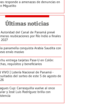
vas responde a amenazas de denuncias en
n Miguelito
Últimas noticias
 Autoridad del Canal de Panamá prevé
imeras reubicaciones por Río Indio a finales
 2027
ña panameña conquista Arabia Saudita con
evo envío masivo
arhu entrega tarjetas Pase-U en Colón:
chas, requisitos y beneficiarios
 VIVO | Lotería Nacional de Panamá -
sultados del sorteo de este 5 de agosto de
026
agues Cup: Carrasquilla vuelve al once
tular y José Luis Rodríguez brilla con
istencia