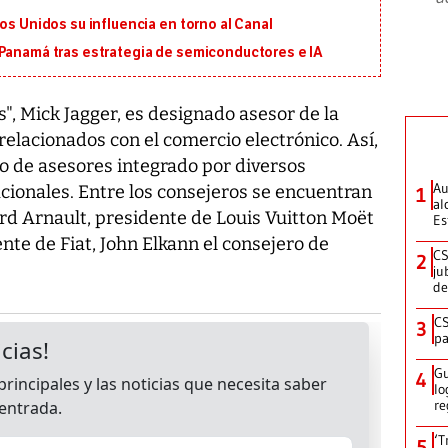
os Unidos su influencia en torno al Canal
 Panamá tras estrategia de semiconductores e IA
s", Mick Jagger, es designado asesor de la
elacionados con el comercio electrónico. Así,
o de asesores integrado por diversos
Au
ionales. Entre los consejeros se encuentran
1
al
rd Arnault, presidente de Louis Vuitton Moët
Es
te de Fiat, John Elkann el consejero de
CS
2
ju
de
CS
3
pa
Gu
4
lo
re
‘T
5