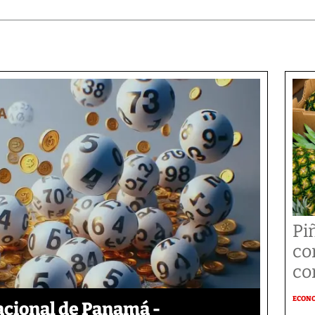
Pi
co
co
ECON
acional de Panamá -