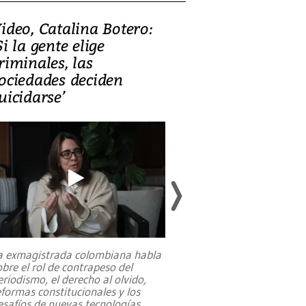
ideo, Catalina Botero:
Video: Lula la
Si la gente elige
candidatura 
riminales, las
promesas de i
ociedades deciden
en defensa, ed
uicidarse’
tierras raras
a exmagistrada colombiana habla
Entre recuerdos y es
obre el rol de contrapeso del
referencias hacia sus
eriodismo, el derecho al olvido,
presidente de Brasil,
eformas constitucionales y los
da Silva, oficializó 
esafíos de nuevas tecnologías
...
candidatura
...