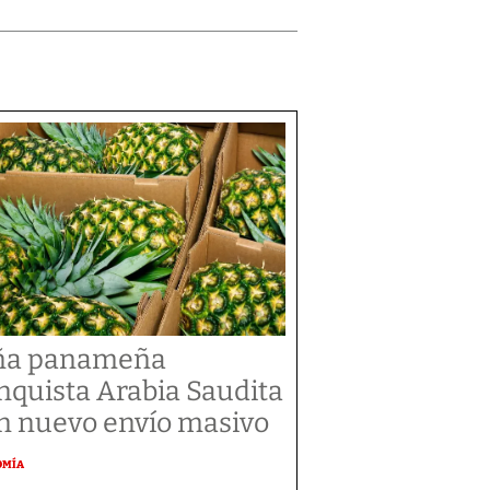
ña panameña
nquista Arabia Saudita
n nuevo envío masivo
OMÍA