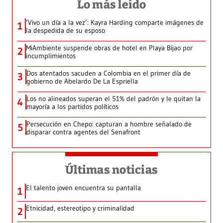
Lo más leído
‘Vivo un día a la vez’: Kayra Harding comparte imágenes de
1
la despedida de su esposo
MiAmbiente suspende obras de hotel en Playa Bijao por
2
incumplimientos
Dos atentados sacuden a Colombia en el primer día de
3
gobierno de Abelardo De La Espriella
Los no alineados superan el 51% del padrón y le quitan la
4
mayoría a los partidos políticos
Persecución en Chepo: capturan a hombre señalado de
5
disparar contra agentes del Senafront
Últimas noticias
El talento joven encuentra su pantalla​
1
Etnicidad, estereotipo y criminalidad
2