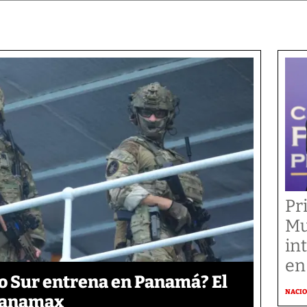
Pr
Mu
in
en
o Sur entrena en Panamá? El
NACI
 Panamax