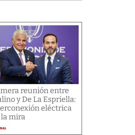
imera reunión entre
lino y De La Espriella:
terconexión eléctrica
 la mira
ONAL