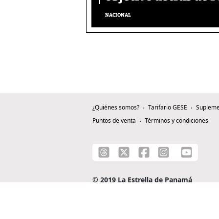
NACIONAL
¿Quiénes somos?
Tarifario GESE
Supleme
Puntos de venta
Términos y condiciones
© 2019 La Estrella de Panamá
C/ Alejandro A. Duque G. - Apartado 0815-0
Teléfono: +507 204-0000