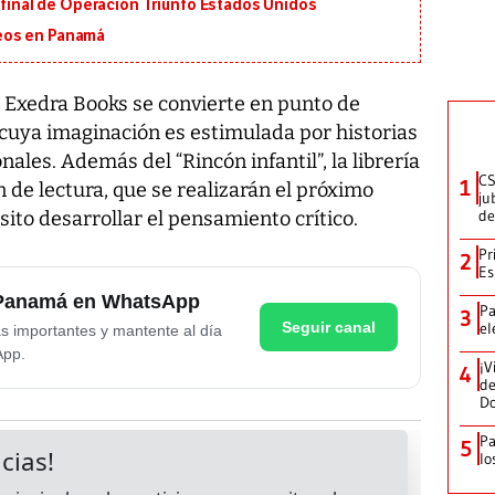
n final de Operación Triunfo Estados Unidos
eos en Panamá
a Exedra Books se convierte en punto de
cuya imaginación es estimulada por historias
ales. Además del “Rincón infantil”, la librería
CS
1
 de lectura, que se realizarán el próximo
ju
de
ito desarrollar el pensamiento crítico.
Pr
2
Es
e Panamá en WhatsApp
Pa
3
Seguir canal
el
as importantes y mantente al día
App.
¡V
4
de
D
Pa
5
lo