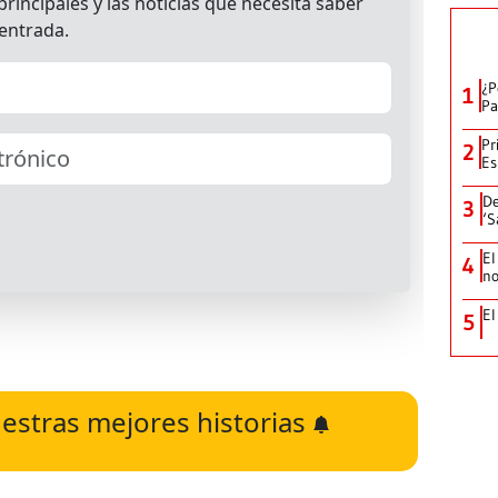
¿P
1
Pa
Pr
2
Es
De
3
‘S
El
4
no
El
5
estras mejores historias