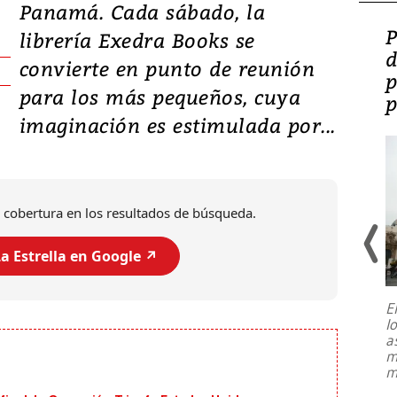
Panamá. Cada sábado, la
Video: Lula lanza su
P
librería Exedra Books se
candidatura con
d
convierte en punto de reunión
promesas de inversión
p
para los más pequeños, cuya
en defensa, educación y
p
imaginación es estimulada por...
tierras raras
 cobertura en los resultados de búsqueda.
a Estrella en Google ↗️
E
l
Entre recuerdos y escuetas
a
referencias hacia sus adversarios, el
m
presidente de Brasil, Luiz Inácio Lula
m
da Silva, oficializó este domingo su
candidatura
...