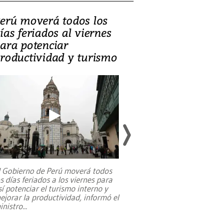
erú moverá todos los
Video, Catalin
ías feriados al viernes
‘Si la gente el
ara potenciar
criminales, la
roductividad y turismo
sociedades de
suicidarse’
l Gobierno de Perú moverá todos
os días feriados a los viernes para
La exmagistrada co
sí potenciar el turismo interno y
sobre el rol de contr
ejorar la productividad, informó el
periodismo, el derech
inistro
...
reformas constitucio
desafíos de nuevas t