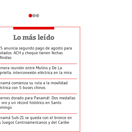
Lo más leído
S anuncia segundo pago de agosto para
bilados: ACH y cheque tienen fechas
finidas
imera reunión entre Mulino y De La
priella: interconexión eléctrica en la mira
namá comienza su ruta a la movilidad
éctrica con 5 buses chinos
iernes dorado para Panamá!: Dos medallas
 oro y un récord histórico en Santo
omingo
namá Sub-21 se queda con el bronce en
s Juegos Centroamericanos y del Caribe