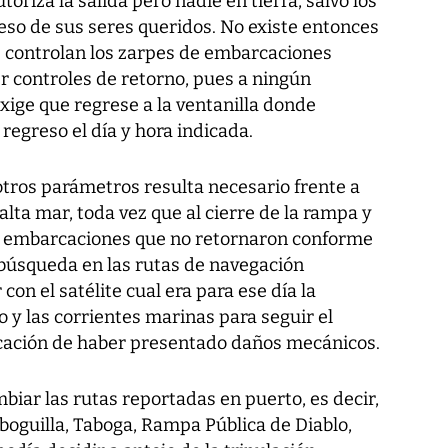
oriza la salida pero nadie en tierra, salvo los
reso de sus seres queridos. No existe entonces
e controlan los zarpes de embarcaciones
r controles de retorno, pues a ningún
exige que regrese a la ventanilla donde
 regreso el día y hora indicada.
otros parámetros resulta necesario frente a
lta mar, toda vez que al cierre de la rampa y
de embarcaciones que no retornaron conforme
a búsqueda en las rutas de navegación
on el satélite cual era para ese día la
o y las corrientes marinas para seguir el
cación de haber presentado daños mecánicos.
iar las rutas reportadas en puerto, es decir,
aboguilla, Taboga, Rampa Pública de Diablo,