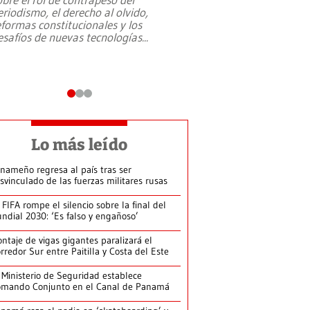
eriodismo, el derecho al olvido,
presidente de Brasil,
eformas constitucionales y los
da Silva, oficializó 
esafíos de nuevas tecnologías
...
candidatura
...
Lo más leído
nameño regresa al país tras ser
svinculado de las fuerzas militares rusas
 FIFA rompe el silencio sobre la final del
ndial 2030: ‘Es falso y engañoso’
ntaje de vigas gigantes paralizará el
rredor Sur entre Paitilla y Costa del Este
 Ministerio de Seguridad establece
mando Conjunto en el Canal de Panamá