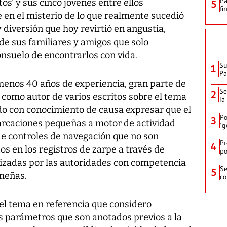
Pa
os' y sus cinco jóvenes entre ellos
5
fi
en el misterio de lo que realmente sucedió
diversión que hoy revirtió en angustia,
de sus familiares y amigos que solo
nsuelo de encontrarlos con vida.
Su
1
P
enos 40 años de experiencia, gran parte de
Se
2
 como autor de varios escritos sobre el tema
la
edo con conocimiento de causa expresar que el
Po
3
rcaciones pequeñas a motor de actividad
‘g
de controles de navegación que no son
Pr
4
 en los registros de zarpe a través de
po
izadas por las autoridades con competencia
Se
5
meñas.
co
del tema en referencia que considero
os parámetros que son anotados previos a la