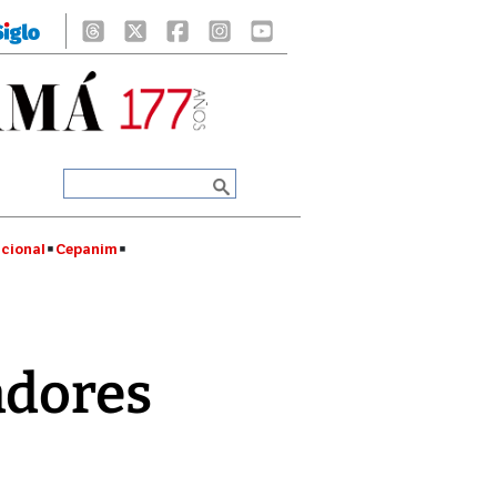
cional
Cepanim
adores