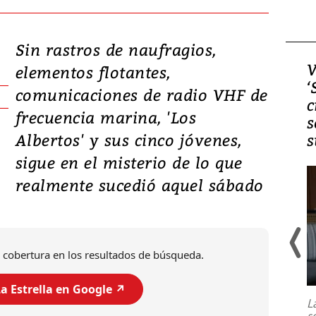
Sin rastros de naufragios,
Video, Japón: Terremoto
V
elementos flotantes,
deja heridos y graves
‘
comunicaciones de radio VHF de
daños en Kumamoto
c
frecuencia marina, 'Los
s
Albertos' y sus cinco jóvenes,
s
sigue en el misterio de lo que
realmente sucedió aquel sábado
 cobertura en los resultados de búsqueda.
Un fuerte terremoto de magnitud
7,1 se registró este martes 28 de
a Estrella en Google ↗️
julio en la prefectura de Kumamoto,
L
al sur de Japón, provocando una
s