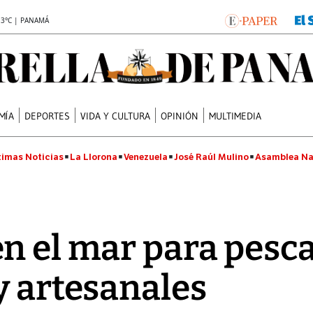
.3°C | PANAMÁ
MÍA
DEPORTES
VIDA Y CULTURA
OPINIÓN
MULTIMEDIA
timas Noticias
La Llorona
Venezuela
José Raúl Mulino
Asamblea Na
n el mar para pesc
y artesanales