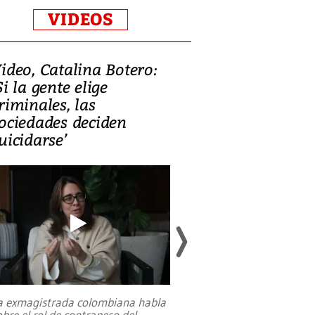
VIDEOS
ideo, Catalina Botero:
Video: Lula la
Si la gente elige
candidatura 
riminales, las
promesas de i
ociedades deciden
en defensa, ed
uicidarse’
tierras raras
a exmagistrada colombiana habla
Entre recuerdos y es
obre el rol de contrapeso del
referencias hacia sus