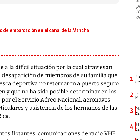
emergencia de gran
...
p
r
d
io de embarcación en el canal de la Mancha
 la difícil situación por la cual atraviesan
la desaparición de miembros de su familia que
Pa
1
de
pesca deportiva no retornaron a puerto seguro
n y que no ha sido posible determinar en los
La
2
Mu
 por el Servicio Aéreo Nacional, aeronaves
rticulares y asistencia de los hermanos de las
Mo
3
Co
ica.
El
4
Co
entos flotantes, comunicaciones de radio VHF