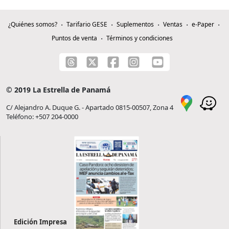
¿Quiénes somos?
Tarifario GESE
Suplementos
Ventas
e-Paper
Puntos de venta
Términos y condiciones
© 2019 La Estrella de Panamá
C/ Alejandro A. Duque G. - Apartado 0815-00507, Zona 4
Teléfono: +507 204-0000
Edición Impresa