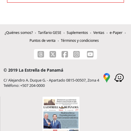
¿Quiénes somos?
Tarifario GESE
Suplementos
Ventas
e-Paper
Puntos de venta
Términos y condiciones
© 2019 La Estrella de Panamá
C/ Alejandro A. Duque G. - Apartado 0815-00507, Zona 4
Teléfono: +507 204-0000