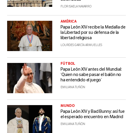
FLOR ISAELA NAVARRO
AMÉRICA
Papa León XIV recibe la Medalla de
la Libertad por su defensa de la
libertad religiosa
LOURDES GARCÍA ARMUELLES
FÚTBOL
Papa León XIV antes del Mundial:
‘Quien no sabe pasar el balón no
ha entendido el juego’
EMILIANA TUÑÓN
MUNDO
Papa León XIV y Bad Bunny: así fue
el esperado encuentro en Madrid
EMILIANA TUÑÓN