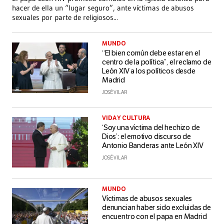
hacer de ella un “lugar seguro”, ante víctimas de abusos
sexuales por parte de religiosos
...
MUNDO
“El bien común debe estar en el
centro de la política”, el reclamo de
León XIV a los políticos desde
Madrid
JOSÉ VILAR
VIDA Y CULTURA
‘Soy una víctima del hechizo de
Dios’: el emotivo discurso de
Antonio Banderas ante León XIV
JOSÉ VILAR
MUNDO
Víctimas de abusos sexuales
denuncian haber sido excluidas de
encuentro con el papa en Madrid