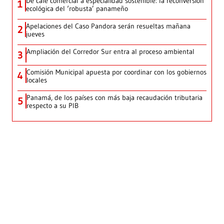
De café comercial a especialidad sostenible: la reconversión
1
ecológica del ‘robusta’ panameño
Apelaciones del Caso Pandora serán resueltas mañana
2
jueves
Ampliación del Corredor Sur entra al proceso ambiental
3
Comisión Municipal apuesta por coordinar con los gobiernos
4
locales
Panamá, de los países con más baja recaudación tributaria
5
respecto a su PIB