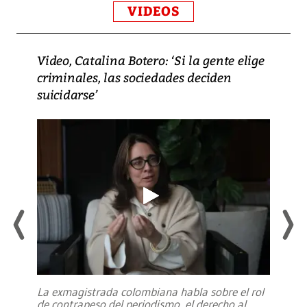
VIDEOS
Video, Catalina Botero: ‘Si la gente elige
criminales, las sociedades deciden
suicidarse’
La exmagistrada colombiana habla sobre el rol
de contrapeso del periodismo, el derecho al