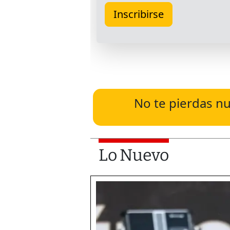
No te pierdas nu
Lo Nuevo