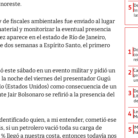
noreste.
De
5
In
la
y de fiscales ambientales fue enviado al lugar
material y monitorizar la eventual presencia
z aparece en el estado de Río de Janeiro,
 dos semanas a Espírito Santo, el primero
Do
1
co
re
pó este sábado en un evento militar y pidió un
Ca
2
pr
e la noche del viernes del presentador Gugú
un
ando (Estados Unidos) como consecuencia de un
De
3
e Jair Bolsonaro se refirió a la presencia del
Li
de
Le
4
Mu
dentificado quien, a mi entender, cometió ese
is, si un petrolero vació toda su carga de
IM
5
ha
 % llegó a nuestra costa, entonces todavía nos