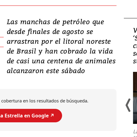
Las manchas de petróleo que
Video, Japón: Terremoto
V
desde finales de agosto se
deja heridos y graves
‘
arrastran por el litoral noreste
daños en Kumamoto
c
de Brasil y han cobrado la vida
s
de casi una centena de animales
s
alcanzaron este sábado
 cobertura en los resultados de búsqueda.
a Estrella en Google ↗️
Un fuerte terremoto de magnitud
7,1 se registró este martes 28 de
julio en la prefectura de Kumamoto,
L
al sur de Japón, provocando una
s