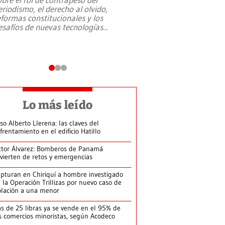
eriodismo, el derecho al olvido,
presidente de Brasil,
eformas constitucionales y los
da Silva, oficializó 
esafíos de nuevas tecnologías
...
candidatura
...
Lo más leído
so Alberto Llerena: las claves del
frentamiento en el edificio Hatillo
ctor Álvarez: Bomberos de Panamá
vierten de retos y emergencias
pturan en Chiriquí a hombre investigado
 la Operación Trillizas por nuevo caso de
olación a una menor
s de 25 libras ya se vende en el 95% de
s comercios minoristas, según Acodeco