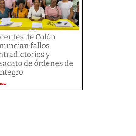
centes de Colón
nuncian fallos
ntradictorios y
sacato de órdenes de
integro
ONAL