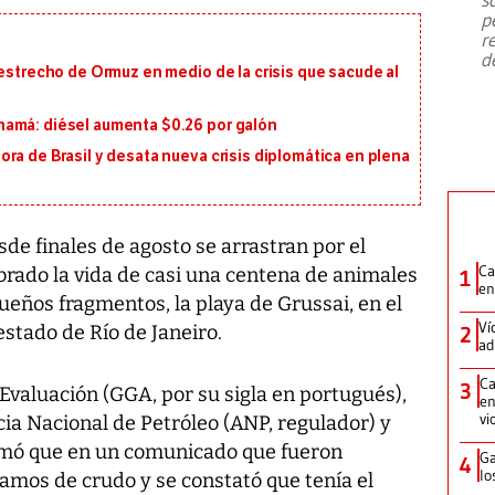
emergencia de gran
...
p
r
d
 estrecho de Ormuz en medio de la crisis que sacude al
namá: diésel aumenta $0.26 por galón
ra de Brasil y desata nueva crisis diplomática en plena
e finales de agosto se arrastran por el
Ca
obrado la vida de casi una centena de animales
1
en
eños fragmentos, la playa de Grussai, en el
Ví
estado de Río de Janeiro.
2
ad
Ca
3
aluación (GGA, por su sigla en portugués),
en
vi
cia Nacional de Petróleo (ANP, regulador) y
rmó que en un comunicado que fueron
Ga
4
lo
amos de crudo y se constató que tenía el