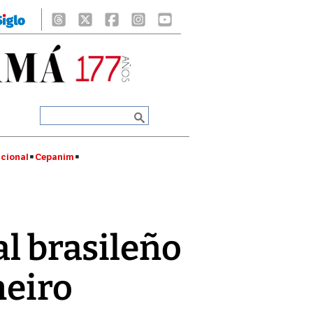
cional
Cepanim
al brasileño
neiro