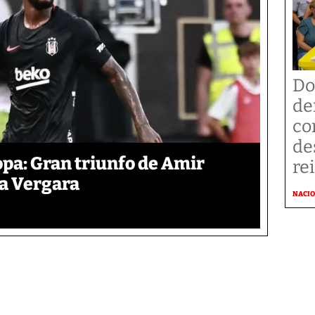
Do
de
co
de
pa: Gran triunfo de Amir
re
ra Vergara
NACI