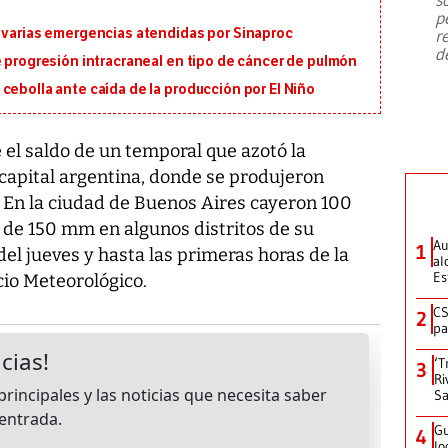
emergencia de gran
...
p
n varias emergencias atendidas por Sinaproc
r
d
e progresión intracraneal en tipo de cáncer de pulmón
cebolla ante caída de la producción por El Niño
el saldo de un temporal que azotó la
 capital argentina, donde se produjeron
. En la ciudad de Buenos Aires cayeron 100
de 150 mm en algunos distritos de su
Au
1
del jueves y hasta las primeras horas de la
al
Es
cio Meteorológico.
CS
2
pa
‘T
3
Ri
Sa
Gu
4
lo