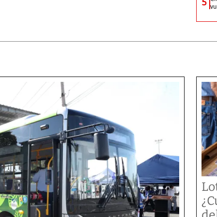
5
vu
Lo
¿C
de