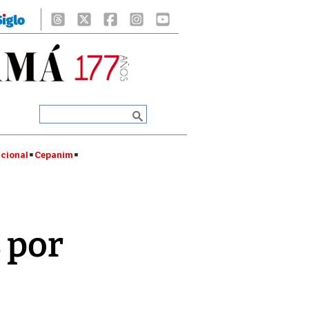
cional
Cepanim
 por