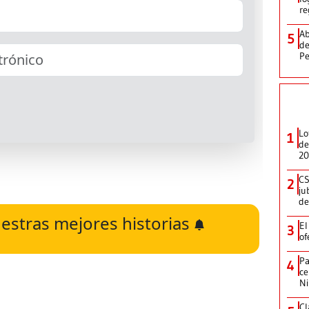
re
Ab
5
de
Pe
Lo
1
de
20
CS
2
ju
de
estras mejores historias
El
3
of
Pa
4
ce
N
Cl