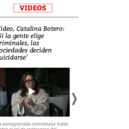
VIDEOS
ideo, Catalina Botero:
Video: Lula la
Si la gente elige
candidatura 
riminales, las
promesas de i
ociedades deciden
en defensa, ed
uicidarse’
tierras raras
a exmagistrada colombiana habla
Entre recuerdos y es
obre el rol de contrapeso del
referencias hacia sus