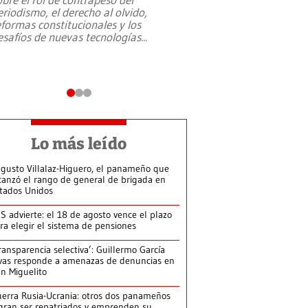
eriodismo, el derecho al olvido,
presidente de Brasil,
eformas constitucionales y los
da Silva, oficializó 
esafíos de nuevas tecnologías
...
candidatura
...
Lo más leído
gusto Villalaz-Higuero, el panameño que
canzó el rango de general de brigada en
tados Unidos
S advierte: el 18 de agosto vence el plazo
ra elegir el sistema de pensiones
ransparencia selectiva’: Guillermo García
vas responde a amenazas de denuncias en
n Miguelito
erra Rusia-Ucrania: otros dos panameños
gran ser repatriados y emprenden su