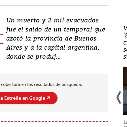
Un muerto y 2 mil evacuados
Video, Japón: Terremoto
V
fue el saldo de un temporal que
deja heridos y graves
‘
azotó la provincia de Buenos
daños en Kumamoto
c
Aires y a la capital argentina,
s
donde se produj...
s
 cobertura en los resultados de búsqueda.
a Estrella en Google ↗️
Un fuerte terremoto de magnitud
7,1 se registró este martes 28 de
julio en la prefectura de Kumamoto,
L
al sur de Japón, provocando una
s