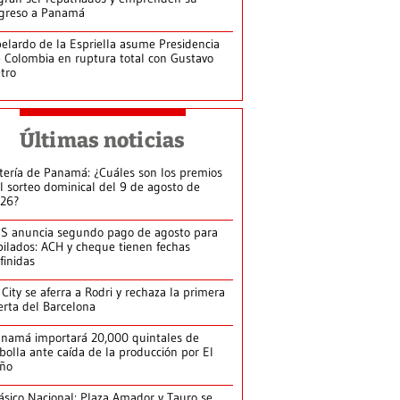
greso a Panamá
elardo de la Espriella asume Presidencia
 Colombia en ruptura total con Gustavo
tro
Últimas noticias
tería de Panamá: ¿Cuáles son los premios
l sorteo dominical del 9 de agosto de
26?
S anuncia segundo pago de agosto para
bilados: ACH y cheque tienen fechas
finidas
 City se aferra a Rodri y rechaza la primera
erta del Barcelona
namá importará 20,000 quintales de
bolla ante caída de la producción por El
iño
ásico Nacional: Plaza Amador y Tauro se